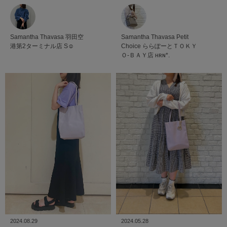
Samantha Thavasa
羽田空
Samantha Thavasa Petit
港第2ターミナル店
S☺︎
Choice
ららぽーとＴＯＫＹ
Ｏ-ＢＡＹ店
ʜʀɴ*.
2024.08.29
2024.05.28