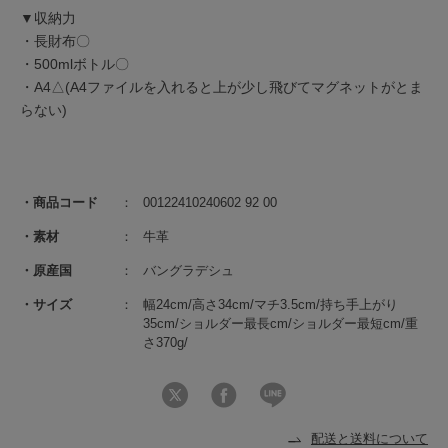
▼収納力
・長財布〇
・500mlボトル〇
・A4△(A4ファイルを入れると上が少し飛びてマグネットがとま
らない)
商品コード
00122410240602 92 00
素材
牛革
原産国
バングラデシュ
サイズ
幅24cm/高さ34cm/マチ3.5cm/持ち手上がり
35cm/ショルダー最長cm/ショルダー最短cm/重
さ370g/
配送と送料について