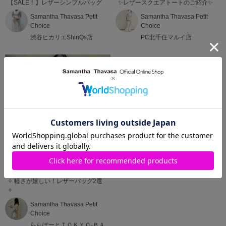
【SALE！】レザーシンプルバッグ
✨️レザースクエアトートのご紹介✨
Samantha Thavasa Petit
Samantha Thavasa Petit
Choice
Choice
渋谷ヒカリエShinQs店
PC北千住マルイ店
2024.04.05
✧︎ 軽さが嬉しい！レザーバッグ2選
✧︎
Samantha Thavasa Petit
Choice
ららぽーとＴＯＫＹＯ-ＢＡ