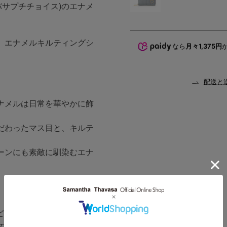
サマンサタバサプチチョイス)のエナメ
、エナメルキルティングシ
なら
月々1,375円
配送と
ナメルは日常を華やかに飾
だわったマス目と、キルテ
ーンにも素敵に馴染むエナ
どが入れられる仕様。
ケースとしても使用出来ま