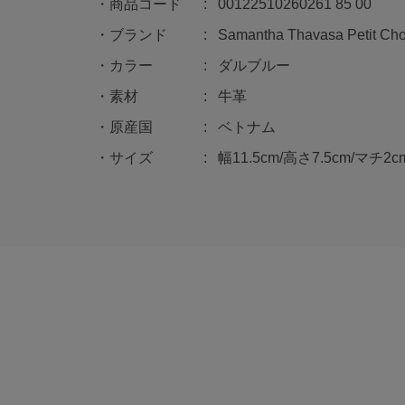
商品コード
00122510260261 85 00
ブランド
Samantha Thavasa Petit Cho
カラー
ダルブルー
素材
牛革
原産国
ベトナム
サイズ
幅11.5cm/高さ7.5cm/マチ2c