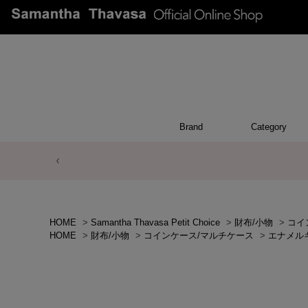
Brand
Category
POUCH
WALL
CHAR
OTH
BA
HOME
>
Samantha Thavasa Petit Choice
>
財布/小物
>
コイ
HOME
>
財布/小物
>
コインケース/マルチケース
>
エナメル