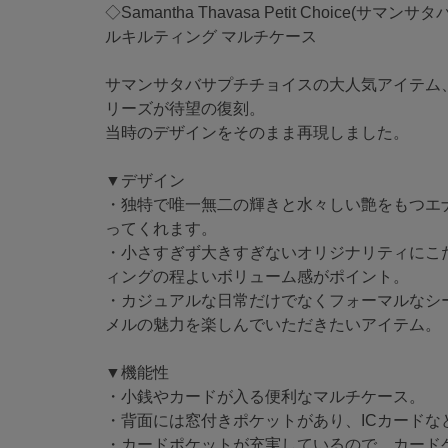
◇Samantha Thavasa Petit Choice(
ルキルティング マルチケース
サマンサタバサプチチョイスの大人気アイテム
リーズが待望の復刻。
当時のデザインをそのまま再現しました。
▼デザイン
・独特で唯一無二の輝きと水々しい艶をもつエ
ってくれます。
・小さすぎず大きすぎないオリジナリティにこ
ィングの程よいボリューム感がポイント。
・カジュアルな日常だけでなくフォーマルなシ
メルの魅力を楽しんでいただきたいアイテム。
▼機能性
・小銭やカードが入る便利なマルチケース。
・背面には窓付きポケットがあり、ICカードな
・カードポケットが充実しているので、カード