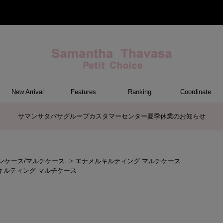
New Arrival
Features
Ranking
Coordinate
ET
M
ER
G
トートバッグ/ブリーフ
ショルダーバッグ/ミニバッグ
ボストンバッグ
リュック/バックパック
ボディバッグ/ウエストポーチ
バッグその他
ケアアイテム
長財布
中財布
折財布/ミニ財布
コインケース/マルチケース
財布・小物その他
ポーチ
カードケース/名刺入れ
キーケース
パスケース
モバイルグッズ
ファスナートップチャーム
バッグチャーム
チャームその他
ウォレット&スマホショルダーバッ
ケース/ポーチその他
ケース/ポーチ
バッグ
チャーム
財布/小物
その他
サマンサタバサグループカスタマーセンター夏季休業のお知らせ
グ
ンケース/マルチケース
>
エナメルキルティング マルチケース
キルティング マルチケース