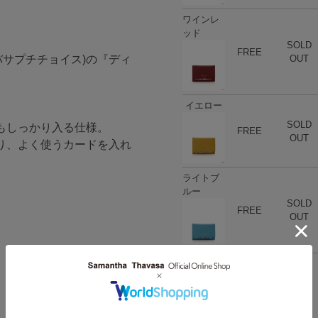
ワインレ
ッド
SOLD
ハート
商品在庫
FREE
サマンサタバサプチチョイス)の『ディ
OUT
イエロー
SOLD
ハート
商品在庫
もしっかり入る仕様。
FREE
OUT
り、よく使うカードを入れ
ライトブ
ルー
SOLD
ハート
商品在庫
FREE
OUT
ブルー
SOLD
ハート
商品在庫
FREE
OUT