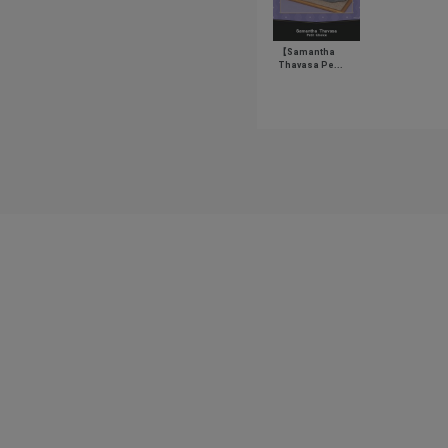
【Samantha
Thavasa Pe...