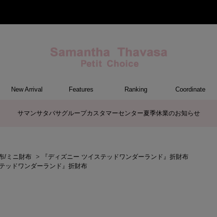
New Arrival
Features
Ranking
Coordinate
ET
M
ER
G
トートバッグ/ブリーフ
ショルダーバッグ/ミニバッグ
ボストンバッグ
リュック/バックパック
ボディバッグ/ウエストポーチ
バッグその他
ケアアイテム
長財布
中財布
折財布/ミニ財布
コインケース/マルチケース
財布・小物その他
ポーチ
カードケース/名刺入れ
キーケース
パスケース
モバイルグッズ
ファスナートップチャーム
バッグチャーム
チャームその他
ウォレット&スマホショルダーバッ
ケース/ポーチその他
ケース/ポーチ
バッグ
チャーム
財布/小物
その他
サマンサタバサグループカスタマーセンター夏季休業のお知らせ
グ
布/ミニ財布
>
『ディズニー ツイステッドワンダーランド』折財布
ステッドワンダーランド』折財布