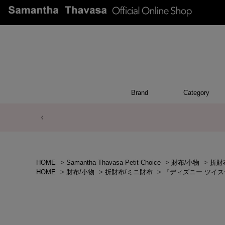
Brand
Category
POUCH
WALL
CHAR
OTH
BA
HOME
>
Samantha Thavasa Petit Choice
>
財布/小物
>
折財
HOME
>
財布/小物
>
折財布/ミニ財布
>
『ディズニー ツイ