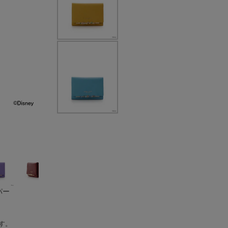
パー
す。