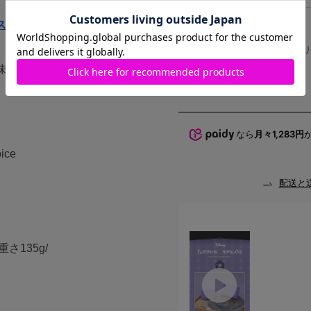
レッドパ
スカラビア寮」
ープル
ハート
商品在庫
FREE
在庫あり
味・仕様が異なる場合がご
なら
月々1,283円
ice
配送と
重さ135g/