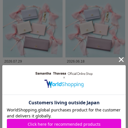
2026.07.29
2026.06.18
リボンとラメ入りの生地で高級感の
可愛い「プチリボン🎀」シリーズの
あるシリーズ🎀
紹介✨
Samantha Thavasa Petit
Samantha Thavasa
Choice
柏高島屋店
鶴屋店