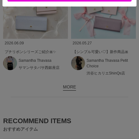
2026.06.09
2026.05.27
プチリボンシリーズご紹介🎀✨️
【シンプル可愛い♡】新作商品🎀
Samantha Thavasa
Samantha Thavasa Petit
Choice
サマンサタバサ西銀座店
渋谷ヒカリエShinQs店
MORE
RECOMMEND ITEMS
おすすめアイテム