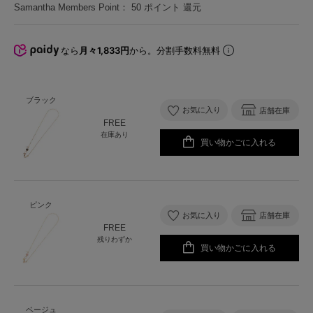
Samantha Members Point：
50
ポイント 還元
なら
月々1,833円
から。分割手数料無料
ブラック
お気に入り
店舗在庫
FREE
在庫あり
買い物かごに入れる
ピンク
お気に入り
店舗在庫
FREE
残りわずか
買い物かごに入れる
ベージュ