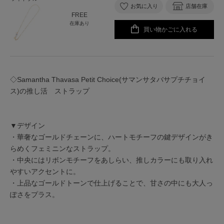
お気に入り
店舗在庫
FREE
在庫あり
買い物かごに入れる
◇Samantha Thavasa Petit Choice(サマンサタバサプチチョイ
ス)の推し活 ストラップ
▼デザイン
・華奢なゴールドチェーンに、ハートモチーフの鍵デザインがき
らめくフェミニンなストラップ。
・中央にはリボンモチーフをあしらい、推しカラーにも取り入れ
やすいアクセントに。
・上品なゴールドトーンで仕上げることで、甘さの中にも大人っ
ぽさをプラス。