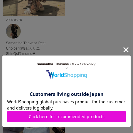
2026.05.20
Samantha Thavasa Petit
Choice
渋谷ヒカリエ
ShinQs店
momo‪‪❤︎‬
VIEW MORE
SHOP BLOG
ショップブログ