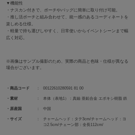
▼機能性
・ナスカン付きで、ポーチやバッグに簡単に取り付け可能。
・推し活ポーチと組み合わせて、統一感のあるコーディネートを
楽しめる仕様。
・軽量で持ち運びしやすく、日常使いからイベントシーンまで幅
広く対応。
※画像はサンプル撮影のため、実際の商品と色味・仕様が異なる
場合がございます。
商品コード
00122610280591 81 00
素材
本体（表地1）：真鍮 亜鉛合金 エポキシ樹脂 鉄
原産国
中国
サイズ
チャームヘッド：タテ3cm/チャームヘッド：ヨ
コ2.5cm/チェーン部：全長112cm/