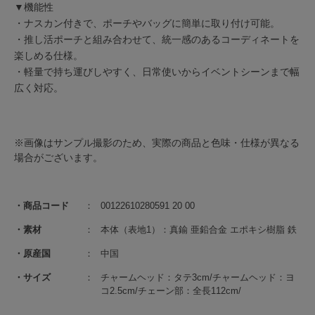
▼機能性
・ナスカン付きで、ポーチやバッグに簡単に取り付け可能。
・推し活ポーチと組み合わせて、統一感のあるコーディネートを
楽しめる仕様。
・軽量で持ち運びしやすく、日常使いからイベントシーンまで幅
広く対応。
※画像はサンプル撮影のため、実際の商品と色味・仕様が異なる
場合がございます。
商品コード
00122610280591 20 00
素材
本体（表地1）：真鍮 亜鉛合金 エポキシ樹脂 鉄
原産国
中国
サイズ
チャームヘッド：タテ3cm/チャームヘッド：ヨ
コ2.5cm/チェーン部：全長112cm/