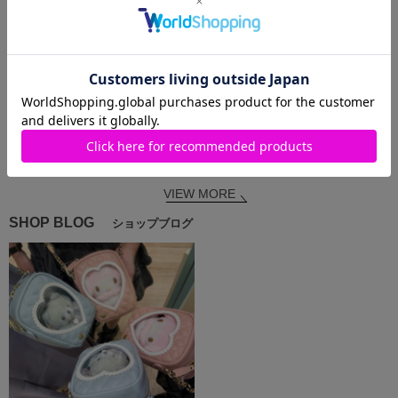
2026.05.20
Samantha Thavasa Petit
Choice
渋谷ヒカリエ
ShinQs店
ayaᕷ*.°
VIEW MORE
SHOP BLOG
ショップブログ