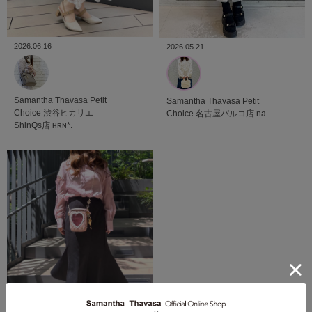
2026.06.16
2026.05.21
Samantha Thavasa Petit
Samantha Thavasa Petit
Choice
渋谷ヒカリエ
Choice
名古屋パルコ店
na
ShinQs店
ʜʀɴ*.