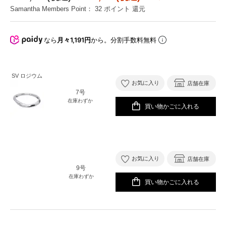
Samantha Members Point：
32
ポイント 還元
なら
月々1,191円
から。分割手数料無料
SV ロジウム
お気に入り
店舗在庫
7号
在庫わずか
買い物かごに入れる
お気に入り
店舗在庫
9号
在庫わずか
買い物かごに入れる