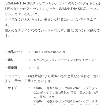
◇SAMANTHA SILVA（サマンサシルヴァ）のリング(ダイヤ１石)
1石のダイヤがアクセントになった、SAMANTHA SILVA（サマン
サシルヴァ）のリング。
さり気なくひねりを入れ、モダンな印象に仕上げたアイテムで
す。
控えめなデザインなのでシーンも問わず、重ねづけにもお勧めで
す。
商品コード
00131410360804 02 09
素材
ＳＶ925(ロジウムコーティング)×ダイヤモンド
原産国
中国
※ジュエリーBOXは時期により画像のものと異なる場合がござい
ます。予めご了承くださいませ。
サイズ
7号(07)：号数7号/リング幅0.2cm/トップ：タテ
0.1cm/トップ：ヨコ0.1cm/厚み：最大0.2cm/厚
み：最小0.1cm
9号(09)：号数9号/リング幅0.2cm/トップ：タテ