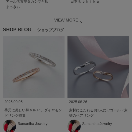
田本店
ｃｈｉｋａ
アール名古屋タカシマヤ店
まっきぃ
VIEW MORE
SHOP BLOG
ショップブログ
2025.09.05
2025.08.26
手元に美しい輝きを✧︎*。ダイヤモン
素材にこだわるお2人に♡ゴールド素
ドリング特集
材のペアリング
Samantha Jewelry
Samantha Jewelry