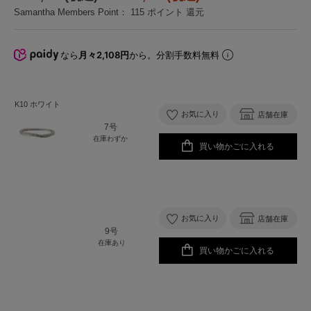
Samantha Members Point：
115
ポイント 還元
なら
月々2,108円
から。分割手数料無料
K10 ホワイト
お気に入り
店舗在庫
7号
在庫わずか
買い物かごに入れる
お気に入り
店舗在庫
9号
在庫あり
買い物かごに入れる