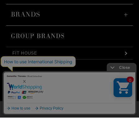
発売日
FIT HOUSE
価格(安い順)
BURNEDESTROSE
価格(高い順)
KONAKA FUTATA
弊社はCookieを利用し、Webの利便性向上に努め
商品品番
ております。「承諾する」をクリックしていただ
SUIT SELECT
くと、お客様に最適な内容を提供することが可能
承諾する
となります。Cookieの利用については、
こちら
を
DIFFERENCE
ご覧ください。
メニュー
マイページ
探す
お気に入り
カート
絞り込み
COMPANY