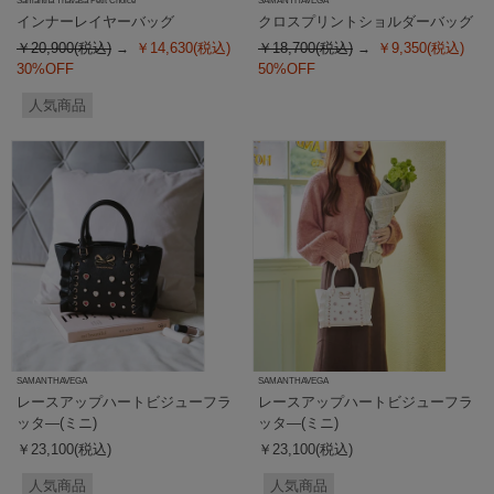
Samantha Thavasa Petit Choice
SAMANTHAVEGA
インナーレイヤーバッグ
クロスプリントショルダーバッグ
￥20,900(税込)
￥14,630(税込)
￥18,700(税込)
￥9,350(税込)
30%OFF
50%OFF
人気商品
SAMANTHAVEGA
SAMANTHAVEGA
レースアップハートビジューフラ
レースアップハートビジューフラ
ッタ―(ミニ)
ッタ―(ミニ)
￥23,100(税込)
￥23,100(税込)
人気商品
人気商品