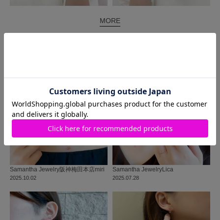
MORE
同じ商品を使った
コーディネート
Samantha Jewelry
阪神梅田本店
miri
Samantha Jewelry
Lica
2025.10.02
2025.07.28