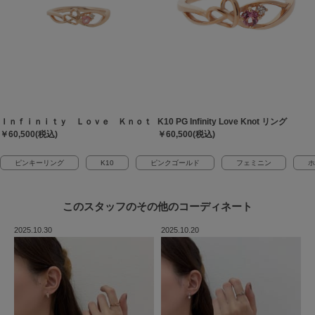
Ｉｎｆｉｎｉｔｙ Ｌｏｖｅ Ｋｎｏｔ
K10 PG Infinity Love Knot リング
￥60,500(税込)
￥60,500(税込)
ピンキーリング
K10
ピンクゴールド
フェミニン
ホ
このスタッフの
その他のコーディネート
2025.10.30
2025.10.20