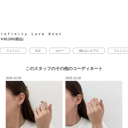
Ｉｎｆｉｎｉｔｙ Ｌｏｖｅ Ｋｎｏｔ
￥60,500(税込)
フェミニン
K10
ルビー
揺れないピアス
フェミニン
このスタッフの
その他のコーディネート
2025.10.30
2025.10.20