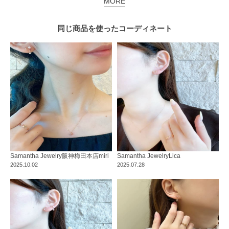
MORE
同じ商品を使った
コーディネート
Samantha Jewelry
阪神梅田本店
miri
Samantha Jewelry
Lica
2025.10.02
2025.07.28