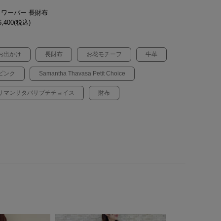
ラワーバー 長財布
,400(税込)
お出かけ
長財布
お花モチーフ
牛革
ピンク
Samantha Thavasa Petit Choice
サマンサタバサプチチョイス
財布