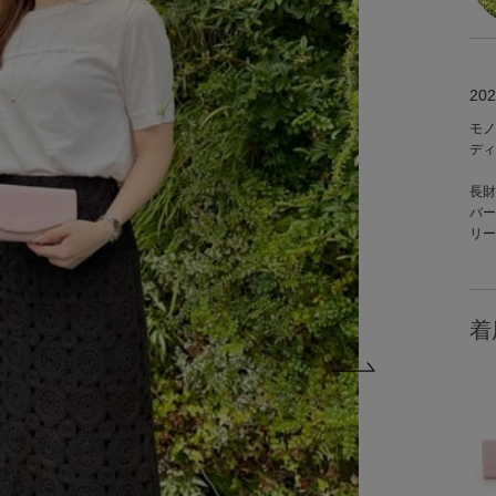
202
モノ
ディ
長財
バー
リー
着