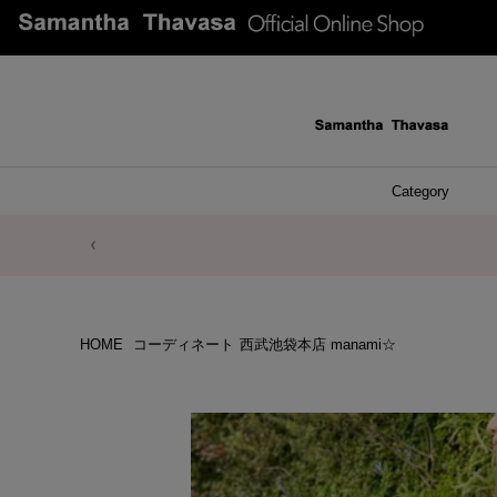
Category
ファッシ
ケース 
アク
ブレ
ネッ
イヤ
イヤ
財布
チ
ア
ト
バ
リ
ピ
HOME
コーディネート
西武池袋本店 manami☆