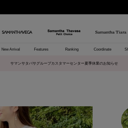
New Arrival
Features
Ranking
Coordinate
S
ョングッズ
/ ポーチ
セサリー
スレット
クレス
リング
ーカフ
/小物
ャーム
パレル
ップス
ッグ
ング
アス
ハンドバッグ
トートバッグ
ショルダーバッグ
ボストンバッグ
リュック/バックパック
ボディバッグ/ウエストポーチ
ウォレットショルダーバッグ
ミニバッグ
キャリーバッグ/スポーツバッグ
パソコンケース/パソコンバッグ
A4対応/通勤通学バッグ
ケアアイテム
バッグその他
長財布
折財布/ミニ財布
コインケース/マルチケース
財布/小物その他
ポーチ
カードケース/名刺入れ
キーケース
パスケース
モバイルグッズ
フラグメントケース
ケース/ポーチその他
ファスナートップチャーム
バッグチャーム
チャームその他
リング
ネックレス
ピアス
イヤリング
イヤーカフ
ブレスレット/バングル
アンクレット
時計
アクセサリーその他
帽子
レッグウェア
ストール
Tシャツ
ネクタイ
傘
アンダーウェア/ソックス
ファッショングッズその他
トップス
ボトム
ワンピース
ジャケット/アウター
ファッショングッズ
アパレルその他
雑貨/インテリア
ホビー/ステーショナリー
雑貨/インテリアその他
ポロシャツ(半袖)
ポロシャツ(長袖)
プルオーバー
パーカー
セーター/ベスト
ワンピース
トップスその他
リング
ピンキーリング
ペアリング
ネックレス
ペアネックレス
サマンサタバサグループカスタマーセンター夏季休業のお知らせ