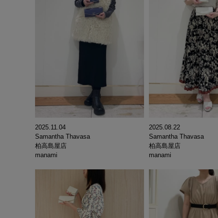
2025.11.04
2025.08.22
Samantha Thavasa
Samantha Thavasa
柏高島屋店
柏高島屋店
manami
manami