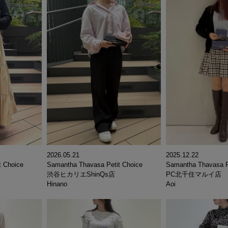
2026.05.21
2025.12.22
Samantha Thavasa Petit Choice
t Choice
Samantha Thavasa P
渋谷ヒカリエShinQs店
PC北千住マルイ店
Hinano
Aoi