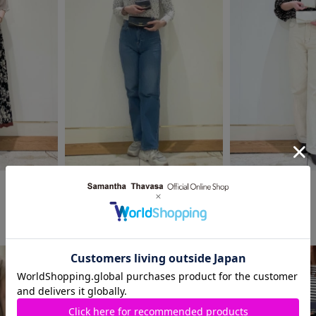
2025.03.25
2025.02.28
Samantha Thavasa
Samantha Thavasa
柏高島屋店
柏高島屋店
yurie
manami