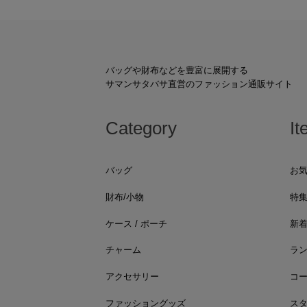
バッグや財布などを豊富に展開する
サマンサタバサ直営のファッション通販サイト
Category
It
バッグ
お
財布/小物
特
ケース / ポーチ
新
チャーム
ラ
アクセサリー
コ
ファッショングッズ
ス