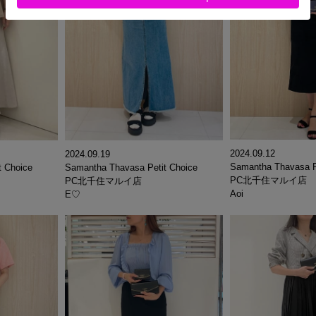
2024.09.12
2024.09.19
Samantha Thavasa P
t Choice
Samantha Thavasa Petit Choice
PC北千住マルイ店
PC北千住マルイ店
Aoi
E♡