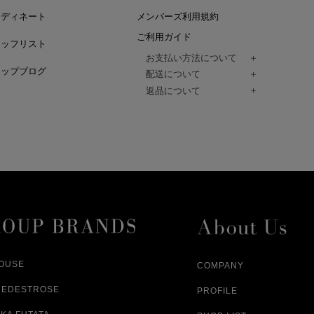
ーディネート
メンバーズ利用規約
ご利用ガイド
タッフリスト
お支払い方法について
ョップブログ
クレジットカード、代金引換、コンビ
配送について
Paidy（翌月払い）、
ご注文商品は、佐川急便にてご注文毎
返品について
amazon payをご利用いただけます。
（一部地域については佐川急便以外の
以下の各号の場合に限り受け付けるもの
ございます。）
絡いただいた場合、
通常はご注文日の翌日以降、3日程度で
返品もしくは交換をお受けします。（
お届けまでの日数はお届け先住所によ
購入者様への返金となります。）
また、天候や道路状況により、指定日
商品が不良品であった場合
ざいますので
ご注文内容と異なる商品が到着した場
あらかじめご了承ください。
配送中に商品が破損した場合
アパレル商品（衣料品） ※交換不可
HOUSE
COMPANY
NEDESTROSE
PROFILE