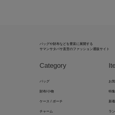
バッグや財布などを豊富に展開する
サマンサタバサ直営のファッション通販サイト
Category
It
バッグ
お
財布/小物
特
ケース / ポーチ
新
チャーム
ラ