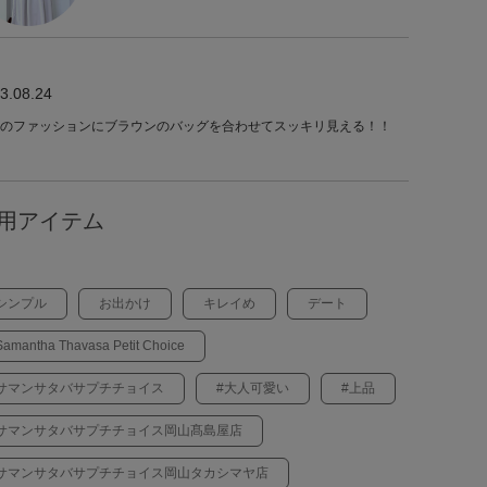
3.08.24
のファッションにブラウンのバッグを合わせてスッキリ見える！！
用アイテム
シンプル
お出かけ
キレイめ
デート
Samantha Thavasa Petit Choice
サマンサタバサプチチョイス
#大人可愛い
#上品
サマンサタバサプチチョイス岡山髙島屋店
サマンサタバサプチチョイス岡山タカシマヤ店