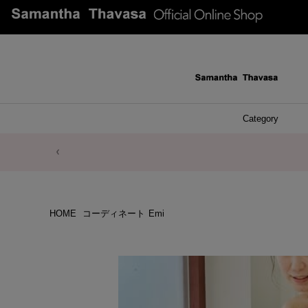
Category
ファッシ
ケース 
アク
ブレ
ネッ
イヤ
イヤ
財布
チ
ア
ト
バ
リ
ピ
HOME
コーディネート
Emi