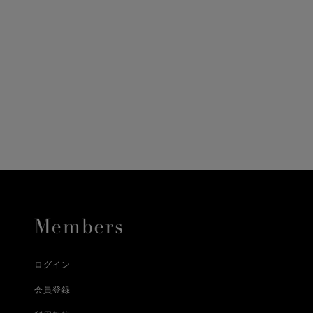
ニ決済（前払い）、
に、配送いたします。
配送業者となる場合が
とし、8日以内にご連
詳しくはこちら
お届けいたします。
プレゼントの場合はご
って異なります。
時に届かない場合もご
合
詳しくはこちら
詳しくはこちら
ログイン
会員登録