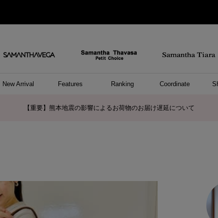
New Arrival
Features
Ranking
Coordinate
S
ョングッズ
/ ポーチ
セサリー
スレット
クレス
リング
ーカフ
/小物
ャーム
パレル
ップス
ッグ
ング
アス
ハンドバッグ
トートバッグ
ショルダーバッグ
ボストンバッグ
リュック/バックパック
ボディバッグ/ウエストポーチ
ウォレットショルダーバッグ
ミニバッグ
キャリーバッグ/スポーツバッグ
パソコンケース/パソコンバッグ
A4対応/通勤通学バッグ
ケアアイテム
バッグその他
長財布
折財布/ミニ財布
コインケース/マルチケース
財布/小物その他
ポーチ
カードケース/名刺入れ
キーケース
パスケース
モバイルグッズ
フラグメントケース
ケース/ポーチその他
ファスナートップチャーム
バッグチャーム
チャームその他
リング
ネックレス
ピアス
イヤリング
イヤーカフ
ブレスレット/バングル
アンクレット
時計
アクセサリーその他
帽子
レッグウェア
ストール
Tシャツ
ネクタイ
傘
アンダーウェア/ソックス
ファッショングッズその他
トップス
ボトム
ワンピース
ジャケット/アウター
ファッショングッズ
アパレルその他
雑貨/インテリア
ホビー/ステーショナリー
雑貨/インテリアその他
ポロシャツ(半袖)
ポロシャツ(長袖)
プルオーバー
パーカー
セーター/ベスト
ワンピース
トップスその他
リング
ピンキーリング
ペアリング
ネックレス
ペアネックレス
サマンサタバサグループカスタマーセンター夏季休