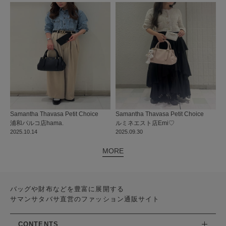
Samantha Thavasa Petit Choice
Samantha Thavasa Petit Choice
浦和パルコ店
hama.
ルミネエスト店
Emi♡
2025.10.14
2025.09.30
MORE
バッグや財布などを豊富に展開する
サマンサタバサ直営のファッション通販サイト
CONTENTS