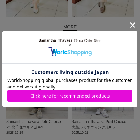
MORE
同じ商品を使った
コーディネート
Samantha Thavasa Petit Choice
Samantha Thavasa Petit Choice
PC北千住マルイ店
Aoi
大船ルミネウィング店
K♡
2025.12.15
2025.10.21