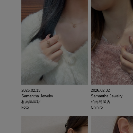
2026.02.13
2026.02.02
Samantha Jewelry
Samantha Jewelry
柏高島屋店
柏高島屋店
koto
Chihiro