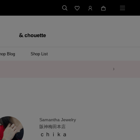
hop Blog
Shop List
Samantha Jewelry
阪神梅田本店
ｃｈｉｋａ