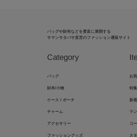
バッグや財布などを豊富に展開する
サマンサタバサ直営のファッション通販サイト
Category
It
バッグ
お
財布/小物
特
ケース / ポーチ
新
チャーム
ラ
アクセサリー
コ
ファッショングッズ
ス