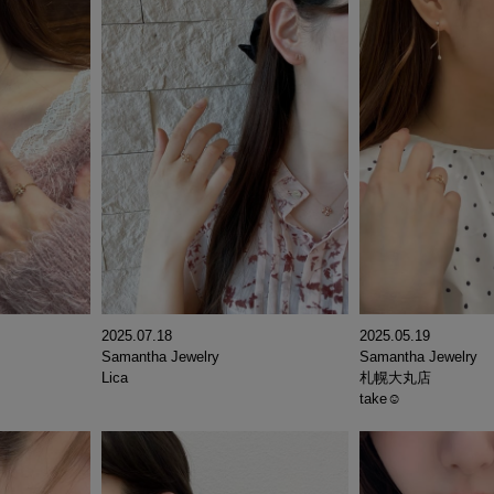
2025.07.18
2025.05.19
Samantha Jewelry
Samantha Jewelry
Lica
札幌大丸店
take☺︎