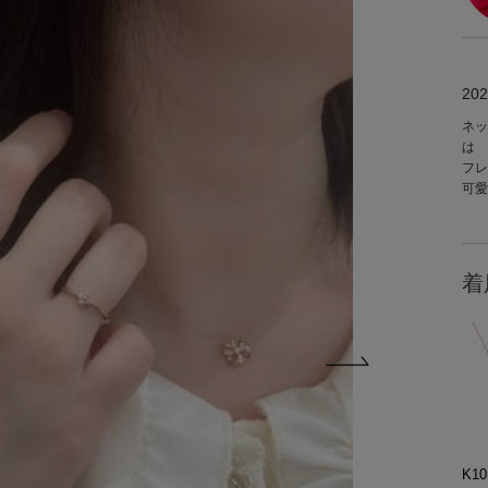
202
ネッ
は
フレ
可愛
着
K10