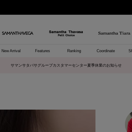
New Arrival
Features
Ranking
Coordinate
S
ョングッズ
/ ポーチ
セサリー
スレット
クレス
リング
ーカフ
/小物
ャーム
パレル
ップス
ッグ
ング
アス
ハンドバッグ
トートバッグ
ショルダーバッグ
ボストンバッグ
リュック/バックパック
ボディバッグ/ウエストポーチ
ウォレットショルダーバッグ
ミニバッグ
キャリーバッグ/スポーツバッグ
パソコンケース/パソコンバッグ
A4対応/通勤通学バッグ
ケアアイテム
バッグその他
長財布
折財布/ミニ財布
コインケース/マルチケース
財布/小物その他
ポーチ
カードケース/名刺入れ
キーケース
パスケース
モバイルグッズ
フラグメントケース
ケース/ポーチその他
ファスナートップチャーム
バッグチャーム
チャームその他
リング
ネックレス
ピアス
イヤリング
イヤーカフ
ブレスレット/バングル
アンクレット
時計
アクセサリーその他
帽子
レッグウェア
ストール
Tシャツ
ネクタイ
傘
アンダーウェア/ソックス
ファッショングッズその他
トップス
ボトム
ワンピース
ジャケット/アウター
ファッショングッズ
アパレルその他
雑貨/インテリア
ホビー/ステーショナリー
雑貨/インテリアその他
ポロシャツ(半袖)
ポロシャツ(長袖)
プルオーバー
パーカー
セーター/ベスト
ワンピース
トップスその他
リング
ピンキーリング
ペアリング
ネックレス
ペアネックレス
サマンサタバサグループカスタマーセンター夏季休業のお知らせ