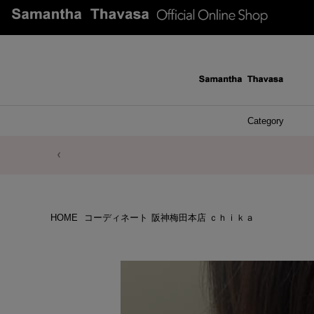
Category
ファッシ
ケース 
アク
ブレ
ネッ
イヤ
イヤ
財布
チ
ア
ト
バ
リ
ピ
HOME
コーディネート
阪神梅田本店 ｃｈｉｋａ