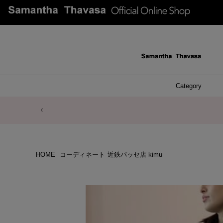
Category
ファッシ
ケース 
アク
ブレ
ネッ
イヤ
イヤ
財布
チ
ア
ト
バ
リ
ピ
HOME
コーディネート
近鉄パッセ店 kimu