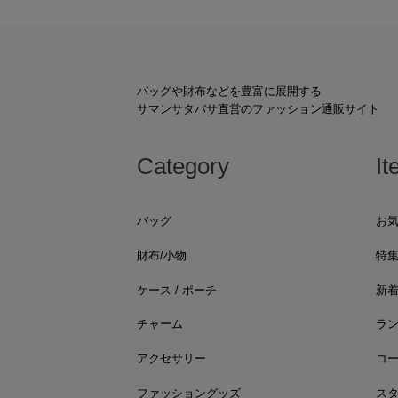
バッグや財布などを豊富に展開する
サマンサタバサ直営のファッション通販サイト
Category
It
バッグ
お
財布/小物
特
ケース / ポーチ
新
チャーム
ラ
アクセサリー
コ
ファッショングッズ
ス