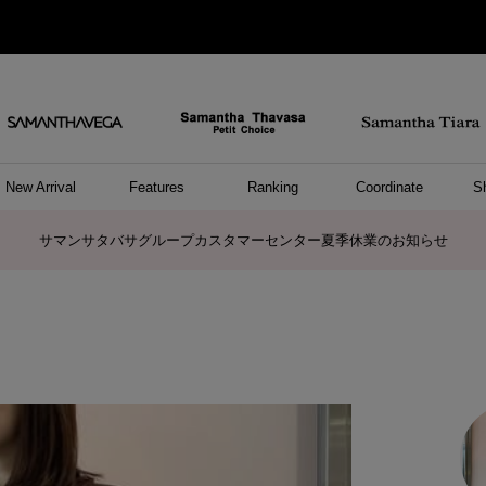
New Arrival
Features
Ranking
Coordinate
S
ョングッズ
/ ポーチ
セサリー
スレット
クレス
リング
ーカフ
/小物
ャーム
パレル
ップス
ッグ
ング
アス
ハンドバッグ
トートバッグ
ショルダーバッグ
ボストンバッグ
リュック/バックパック
ボディバッグ/ウエストポーチ
ウォレットショルダーバッグ
ミニバッグ
キャリーバッグ/スポーツバッグ
パソコンケース/パソコンバッグ
A4対応/通勤通学バッグ
ケアアイテム
バッグその他
長財布
折財布/ミニ財布
コインケース/マルチケース
財布/小物その他
ポーチ
カードケース/名刺入れ
キーケース
パスケース
モバイルグッズ
フラグメントケース
ケース/ポーチその他
ファスナートップチャーム
バッグチャーム
チャームその他
リング
ネックレス
ピアス
イヤリング
イヤーカフ
ブレスレット/バングル
アンクレット
時計
アクセサリーその他
帽子
レッグウェア
ストール
Tシャツ
ネクタイ
傘
アンダーウェア/ソックス
ファッショングッズその他
トップス
ボトム
ワンピース
ジャケット/アウター
ファッショングッズ
アパレルその他
雑貨/インテリア
ホビー/ステーショナリー
雑貨/インテリアその他
ポロシャツ(半袖)
ポロシャツ(長袖)
プルオーバー
パーカー
セーター/ベスト
ワンピース
トップスその他
リング
ピンキーリング
ペアリング
ネックレス
ペアネックレス
サマンサタバサグループカスタマーセンター夏季休業のお知らせ