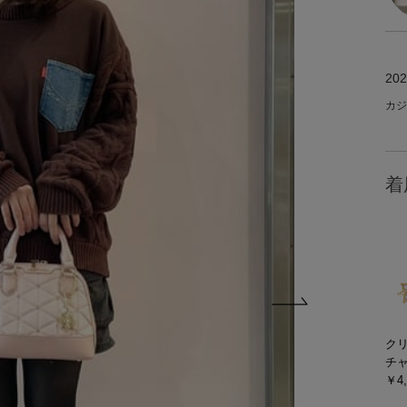
202
カジ
着
ク
チ
￥4,