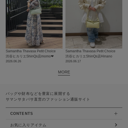
Samantha Thavasa Petit Choice
Samantha Thavasa Petit Choice
渋谷ヒカリエShinQs店
momo‪‪❤︎‬
渋谷ヒカリエShinQs店
Hinano
2026.06.26
2026.06.17
MORE
バッグや財布などを豊富に展開する
サマンサタバサ直営のファッション通販サイト
CONTENTS
お気に入りアイテム