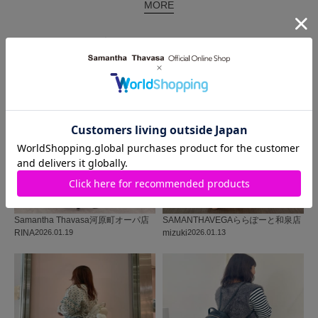
MORE
同じ商品を使った
コーディネート
Samantha Thavasa
河原町オーパ店
SAMANTHAVEGA
ららぽーと和泉店
RINA
2026.01.19
mizuki
2026.01.13