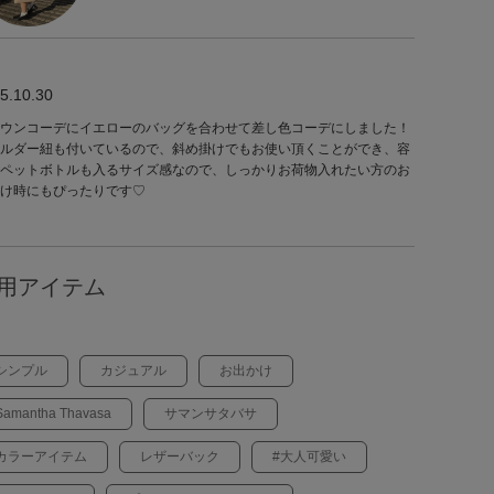
5.10.30
ウンコーデにイエローのバッグを合わせて差し色コーデにしました！
ルダー紐も付いているので、斜め掛けでもお使い頂くことができ、容
ペットボトルも入るサイズ感なので、しっかりお荷物入れたい方のお
け時にもぴったりです♡
用アイテム
シンプル
カジュアル
お出かけ
Samantha Thavasa
サマンサタバサ
カラーアイテム
レザーバック
#大人可愛い