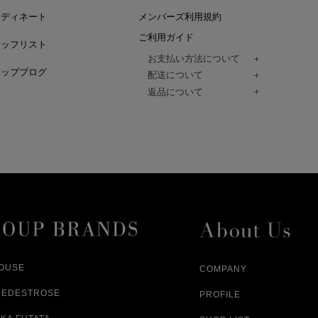
ーディネート
メンバーズ利用規約
ご利用ガイド
タッフリスト
お支払い方法について
ョップブログ
クレジットカード、代金引換、コンビ
配送について
Paidy（翌月払い）、
ご注文商品は、佐川急便にてご注文毎
返品について
amazon payをご利用いただけます。
（一部地域については佐川急便以外の
以下の各号の場合に限り受け付けるもの
ございます。）
絡いただいた場合、
通常はご注文日の翌日以降、3日程度で
返品もしくは交換をお受けします。（
お届けまでの日数はお届け先住所によ
購入者様への返金となります。）
また、天候や道路状況により、指定日
商品が不良品であった場合
ざいますので
ご注文内容と異なる商品が到着した場
あらかじめご了承ください。
配送中に商品が破損した場合
アパレル商品（衣料品） ※交換不可
HOUSE
COMPANY
NEDESTROSE
PROFILE