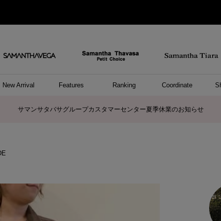
New Arrival
Features
Ranking
Coordinate
S
ョングッズ
/ ポーチ
セサリー
スレット
クレス
リング
ーカフ
/小物
ャーム
パレル
ップス
ッグ
ング
アス
ハンドバッグ
トートバッグ
ショルダーバッグ
ボストンバッグ
リュック/バックパック
ボディバッグ/ウエストポーチ
ウォレットショルダーバッグ
ミニバッグ
キャリーバッグ/スポーツバッグ
パソコンケース/パソコンバッグ
A4対応/通勤通学バッグ
ケアアイテム
バッグその他
長財布
折財布/ミニ財布
コインケース/マルチケース
財布/小物その他
ポーチ
カードケース/名刺入れ
キーケース
パスケース
モバイルグッズ
フラグメントケース
ケース/ポーチその他
ファスナートップチャーム
バッグチャーム
チャームその他
リング
ネックレス
ピアス
イヤリング
イヤーカフ
ブレスレット/バングル
アンクレット
時計
アクセサリーその他
帽子
レッグウェア
ストール
Tシャツ
ネクタイ
傘
アンダーウェア/ソックス
ファッショングッズその他
トップス
ボトム
ワンピース
ジャケット/アウター
ファッショングッズ
アパレルその他
雑貨/インテリア
ホビー/ステーショナリー
雑貨/インテリアその他
ポロシャツ(半袖)
ポロシャツ(長袖)
プルオーバー
パーカー
セーター/ベスト
ワンピース
トップスその他
リング
ピンキーリング
ペアリング
ネックレス
ペアネックレス
サマンサタバサグループカスタマーセンター夏季休業のお知らせ
DE