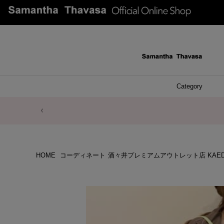
Category
ファッシ
ケース 
アク
ブレ
ネッ
イヤ
イヤ
財布
チ
ア
ト
バ
リ
ピ
HOME
コーディネート
酒々井プレミアムアウトレット店 KAE