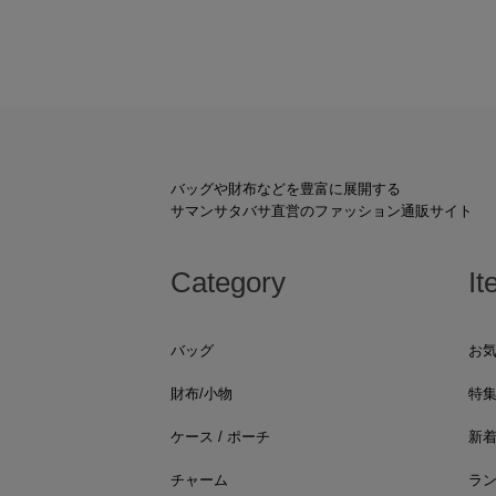
バッグや財布などを豊富に展開する
サマンサタバサ直営のファッション通販サイト
Category
It
バッグ
お
財布/小物
特
ケース / ポーチ
新
チャーム
ラ