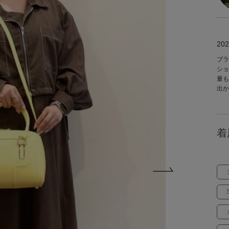
202
ブラ
ショ
量も
出か
着