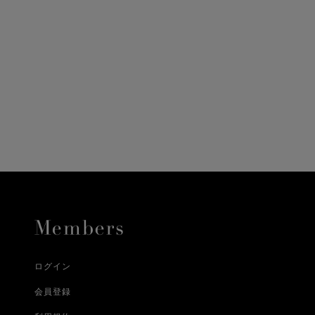
ニ決済（前払い）、
に、配送いたします。
配送業者となる場合が
とし、8日以内にご連
詳しくはこちら
お届けいたします。
プレゼントの場合はご
って異なります。
時に届かない場合もご
合
詳しくはこちら
詳しくはこちら
ログイン
会員登録