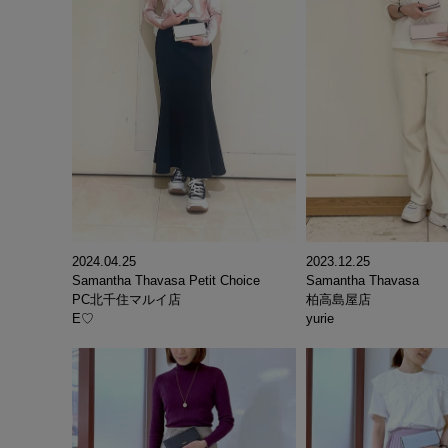
2024.04.25
2023.12.25
Samantha Thavasa Petit Choice
Samantha Thavasa
PC北千住マルイ店
柏高島屋店
E♡
yurie