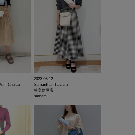
2023.05.12
etit Choice
Samantha Thavasa
柏高島屋店
manami