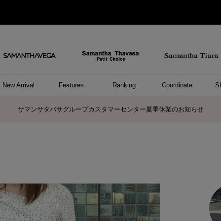
New Arrival
Features
Ranking
Coordinate
S
ョングッズ
/ ポーチ
セサリー
スレット
クレス
リング
ーカフ
/小物
ャーム
パレル
ップス
ッグ
ング
アス
ハンドバッグ
トートバッグ
ショルダーバッグ
ボストンバッグ
リュック/バックパック
ボディバッグ/ウエストポーチ
ウォレットショルダーバッグ
ミニバッグ
キャリーバッグ/スポーツバッグ
パソコンケース/パソコンバッグ
A4対応/通勤通学バッグ
ケアアイテム
バッグその他
長財布
折財布/ミニ財布
コインケース/マルチケース
財布/小物その他
ポーチ
カードケース/名刺入れ
キーケース
パスケース
モバイルグッズ
フラグメントケース
ケース/ポーチその他
ファスナートップチャーム
バッグチャーム
チャームその他
リング
ネックレス
ピアス
イヤリング
イヤーカフ
ブレスレット/バングル
アンクレット
時計
アクセサリーその他
帽子
レッグウェア
ストール
Tシャツ
ネクタイ
傘
アンダーウェア/ソックス
ファッショングッズその他
トップス
ボトム
ワンピース
ジャケット/アウター
ファッショングッズ
アパレルその他
雑貨/インテリア
ホビー/ステーショナリー
雑貨/インテリアその他
ポロシャツ(半袖)
ポロシャツ(長袖)
プルオーバー
パーカー
セーター/ベスト
ワンピース
トップスその他
リング
ピンキーリング
ペアリング
ネックレス
ペアネックレス
サマンサタバサグループカスタマーセンター夏季休業のお知らせ