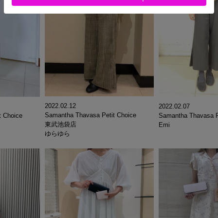
2022.02.12
2022.02.07
Samantha Thavasa Petit Choice
t Choice
Samantha Thavasa P
東武池袋店
Emi
ゆらゆら