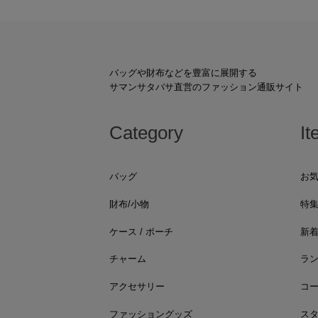
バッグや財布などを豊富に展開する
サマンサタバサ直営のファッション通販サイト
Category
It
バッグ
お
財布/小物
特
ケース / ポーチ
新
チャーム
ラ
アクセサリー
コ
ファッショングッズ
ス