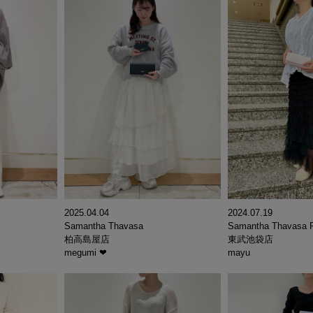
2024.07.19
2025.04.04
Samantha Thavasa P
Samantha Thavasa
東武池袋店
柏高島屋店
mayu
megumi ❤︎