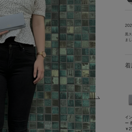
202
黒ス
まし
着
イ
ー 
￥23