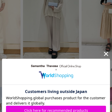
2023.07.27
2023.08.28
Samantha Thavasa P
Samantha Thavasa
浦和パルコ店
柏高島屋店
Meimei♡
ami.