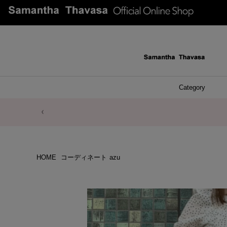
Category
ファッシ
ケース 
アク
ブレ
ネッ
イヤ
イヤ
財布
チ
ア
ト
バ
リ
ピ
HOME
コーディネート
azu