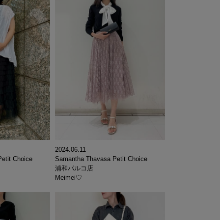
2024.06.11
etit Choice
Samantha Thavasa Petit Choice
浦和パルコ店
Meimei♡