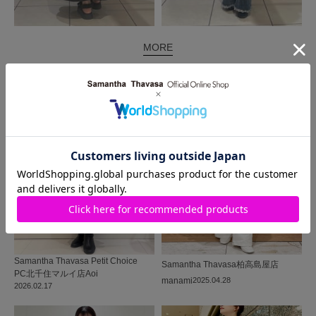
MORE
同じ商品を使った
コーディネート
Samantha Thavasa Petit Choice
Samantha Thavasa
柏高島屋店
PC北千住マルイ店
Aoi
manami
2025.04.28
2026.02.17