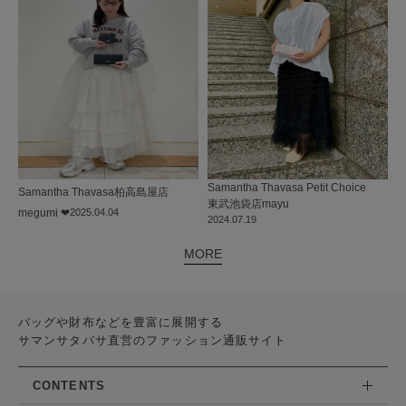
Samantha Thavasa Petit Choice
Samantha Thavasa
柏高島屋店
東武池袋店
mayu
megumi ❤︎
2025.04.04
2024.07.19
MORE
バッグや財布などを豊富に展開する
サマンサタバサ直営のファッション通販サイト
CONTENTS