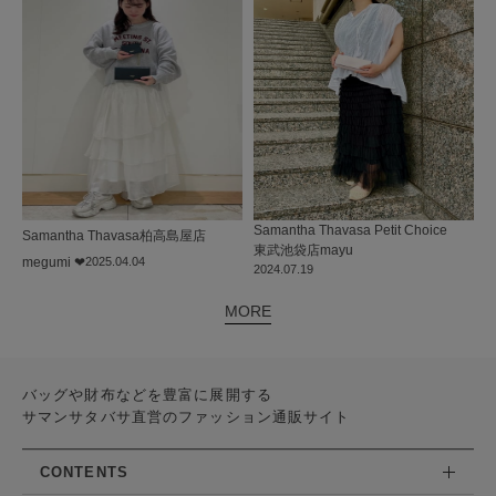
Samantha Thavasa Petit Choice
Samantha Thavasa
柏高島屋店
東武池袋店
mayu
megumi ❤︎
2025.04.04
2024.07.19
MORE
バッグや財布などを豊富に展開する
サマンサタバサ直営のファッション通販サイト
CONTENTS