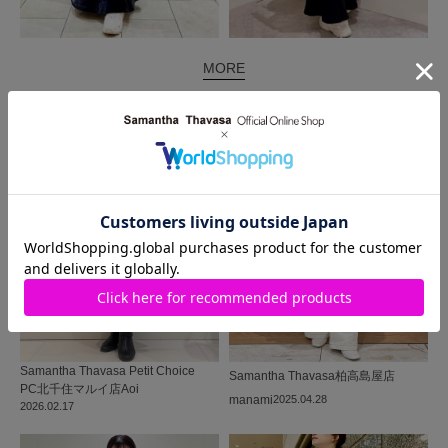
MORE
同じ商品を使った
コーディネート
Samantha Thavasa Petit Choice
Samantha Thavasa
柏高島屋店
PC北千住マルイ店
Aoi
manami
2025.04.28
2026.02.17