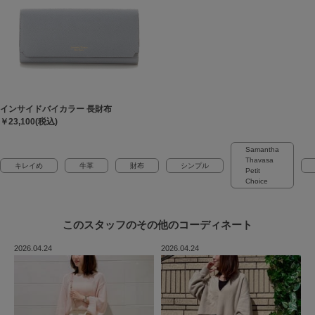
インサイドバイカラー 長財布
￥23,100(税込)
Samantha
Thavasa
キレイめ
牛革
財布
シンプル
Petit
Choice
このスタッフの
その他のコーディネート
2026.04.24
2026.04.24