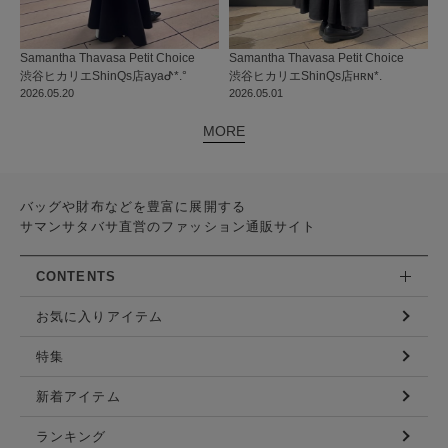
Samantha Thavasa Petit Choice
Samantha Thavasa Petit Choice
渋谷ヒカリエShinQs店
ayaᕷ*.°
渋谷ヒカリエShinQs店
ʜʀɴ*.
2026.05.20
2026.05.01
MORE
バッグや財布などを豊富に展開する
サマンサタバサ直営のファッション通販サイト
CONTENTS
お気に入りアイテム
特集
新着アイテム
ランキング