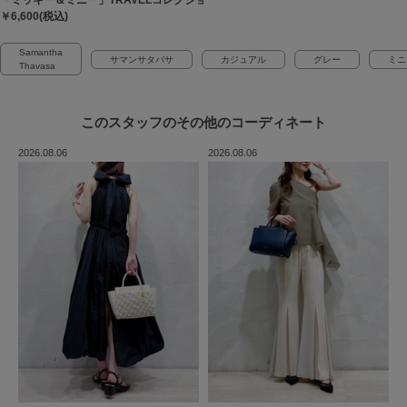
￥6,600(税込)
Samantha
サマンサタバサ
カジュアル
グレー
ミニ
Thavasa
このスタッフの
その他のコーディネート
2026.08.06
2026.08.06