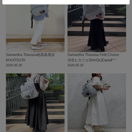
Samantha Thavasa
柏高島屋店
Samantha Thavasa Petit Choice
M.KATSUTA
渋谷ヒカリエShinQs店
ayaᕷ*.°
2026.05.28
2026.05.20