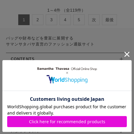
1
～
4
件
（全
119
件）
1
2
3
4
5
次
最後
バッグや財布などを豊富に展開する
サマンサタバサ直営のファッション通販サイト
CONTENTS
お気に入りアイテム
特集
新着アイテム
ランキング
コーディネート
スタッフリスト