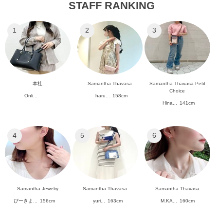
STAFF RANKING
1
2
3
本社
Samantha Thavasa
Samantha Thavasa Petit
Choice
Onli...
haru...
158cm
Hina...
141cm
4
5
6
Samantha Jewelry
Samantha Thavasa
Samantha Thavasa
ぴーきよ...
156cm
yuri...
163cm
M.KA...
160cm