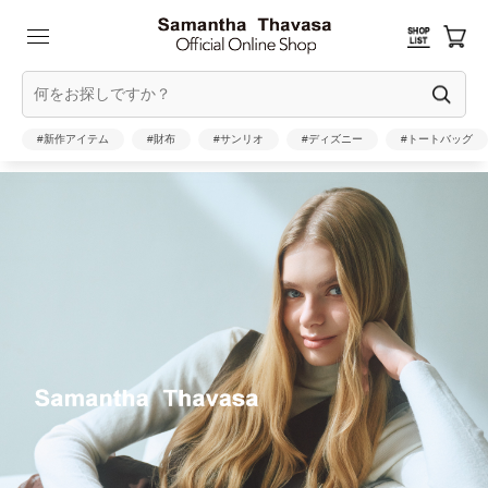
#新作アイテム
#財布
#サンリオ
#ディズニー
#トートバッグ