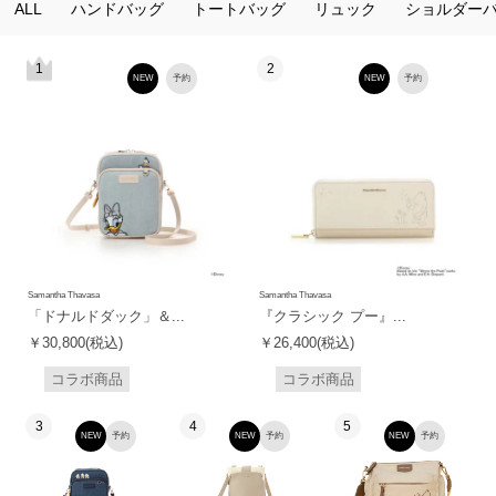
ALL
ハンドバッグ
トートバッグ
リュック
ショルダー
1
2
NEW
予約
NEW
予約
Samantha Thavasa
Samantha Thavasa
「ドナルドダック」＆...
『クラシック プー』...
￥30,800(税込)
￥26,400(税込)
コラボ商品
コラボ商品
3
4
5
NEW
予約
NEW
予約
NEW
予約