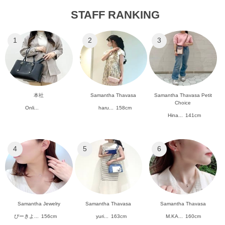
STAFF RANKING
1
2
3
本社
Samantha Thavasa
Samantha Thavasa Petit
Choice
Onli...
haru...
158cm
Hina...
141cm
4
5
6
Samantha Jewelry
Samantha Thavasa
Samantha Thavasa
ぴーきよ...
156cm
yuri...
163cm
M.KA...
160cm