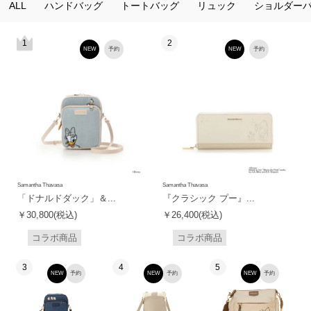
ALL
ハンドバッグ
トートバッグ
リュック
ショルダー
1
2
NEW
予約
NEW
予約
Samantha Thavasa
Samantha Thavasa
「ドナルドダック」＆...
『クラシック プー』...
￥30,800(税込)
￥26,400(税込)
コラボ商品
コラボ商品
3
4
5
NEW
予約
NEW
予約
NEW
予約