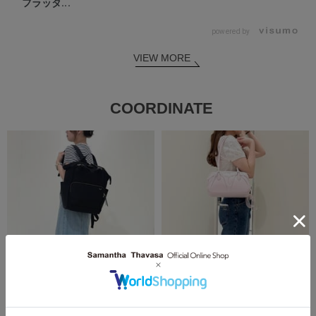
フラッタ...
powered by
VIEW MORE
COORDINATE