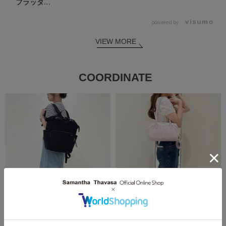
フラッタ...
powered by
VIEW MORE
COORDINATE