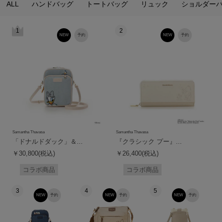
ALL
ハンドバッグ
トートバッグ
リュック
ショルダー
1
2
NEW
予約
NEW
予約
Samantha Thavasa
Samantha Thavasa
「ドナルドダック」＆...
『クラシック プー』...
￥30,800(税込)
￥26,400(税込)
コラボ商品
コラボ商品
3
4
5
NEW
予約
NEW
予約
NEW
予約