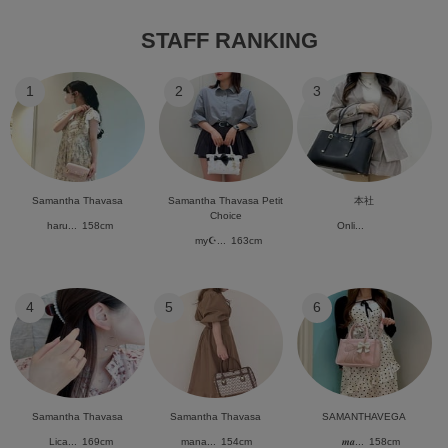
STAFF RANKING
1
2
3
Samantha Thavasa
Samantha Thavasa Petit
本社
Choice
haru...
158cm
Onli...
my☪︎...
163cm
4
5
6
Samantha Thavasa
Samantha Thavasa
SAMANTHAVEGA
Lica...
169cm
mana...
154cm
𝒎𝒂...
158cm