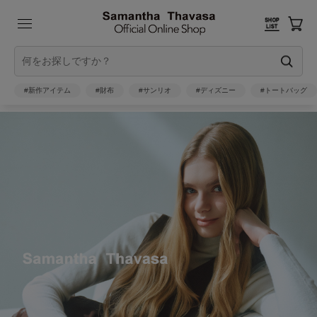
#新作アイテム
#財布
#サンリオ
#ディズニー
#トートバッグ