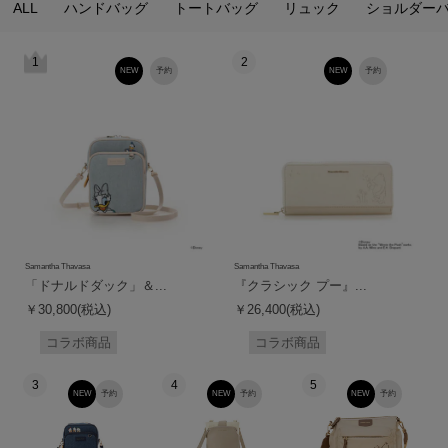
ALL
ハンドバッグ
トートバッグ
リュック
ショルダー
1
2
NEW
予約
NEW
予約
Samantha Thavasa
Samantha Thavasa
「ドナルドダック」＆...
『クラシック プー』...
￥30,800(税込)
￥26,400(税込)
コラボ商品
コラボ商品
3
4
5
NEW
予約
NEW
予約
NEW
予約