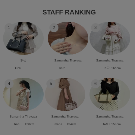
STAFF RANKING
1
2
3
本社
Samantha Thavasa
Samantha Thavasa
Onli...
koto...
K♡
165cm
4
5
6
Samantha Thavasa
Samantha Thavasa
Samantha Thavasa
haru...
158cm
mana...
154cm
NAO
158cm