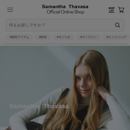
#新作アイテム
#財布
#サンリオ
#ディズニー
#トートバッグ