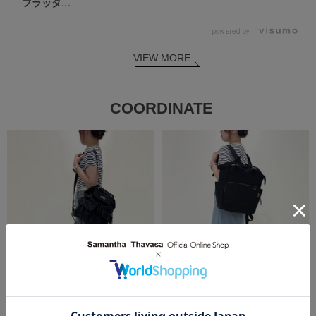
フラッタ...
powered by
VIEW MORE
COORDINATE