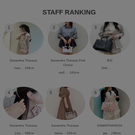
STAFF RANKING
1
2
3
Samantha Thavasa
Samantha Thavasa Petit
本社
Choice
haru...
158cm
Onli...
my☪︎...
163cm
4
5
6
Samantha Thavasa
Samantha Thavasa
SAMANTHAVEGA
Lica...
169cm
mana...
154cm
𝒎𝒂...
158cm