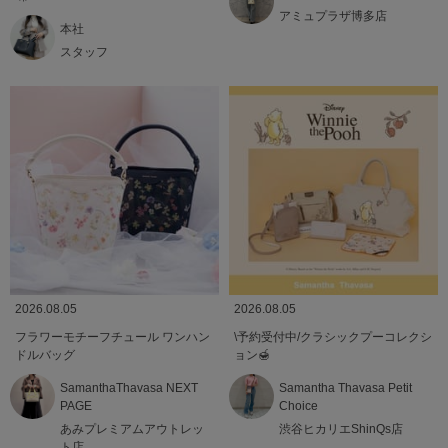
アミュプラザ博多店
本社
スタッフ
2026.08.05
2026.08.05
フラワーモチーフチュール ワンハン
\予約受付中/クラシックプーコレクシ
ドルバッグ
ョン🍯
SamanthaThavasa NEXT
Samantha Thavasa Petit
PAGE
Choice
あみプレミアムアウトレッ
渋谷ヒカリエShinQs店
ト店