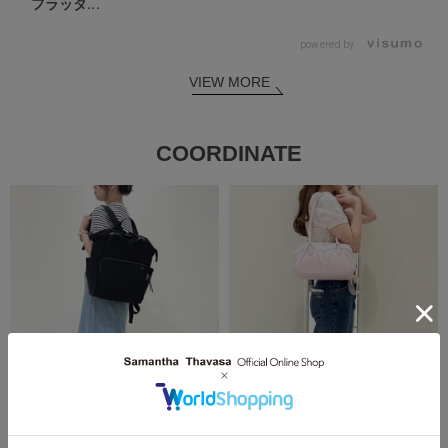
フラッタ...
powered by
VIEW MORE
COORDINATE