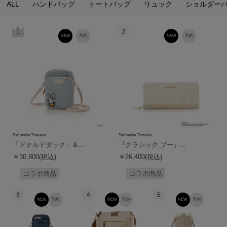
ALL
ハンドバッグ
トートバッグ
リュック
ショルダー
1
2
NEW
予約
NEW
予約
Samantha Thavasa
Samantha Thavasa
「ドナルドダック」＆...
『クラシック プー』...
￥30,800(税込)
￥26,400(税込)
コラボ商品
コラボ商品
3
4
5
NEW
予約
NEW
予約
NEW
予約