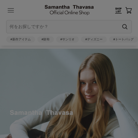
#新作アイテム
#財布
#サンリオ
#ディズニー
#トートバッグ