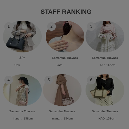
STAFF RANKING
1
2
3
本社
Samantha Thavasa
Samantha Thavasa
Onli...
koto...
K♡
165cm
4
5
6
Samantha Thavasa
Samantha Thavasa
Samantha Thavasa
haru...
158cm
mana...
154cm
NAO
158cm