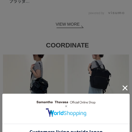
フラッタ...
powered by
VIEW MORE
COORDINATE