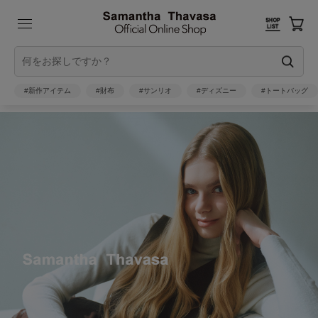
#新作アイテム
#財布
#サンリオ
#ディズニー
#トートバッグ