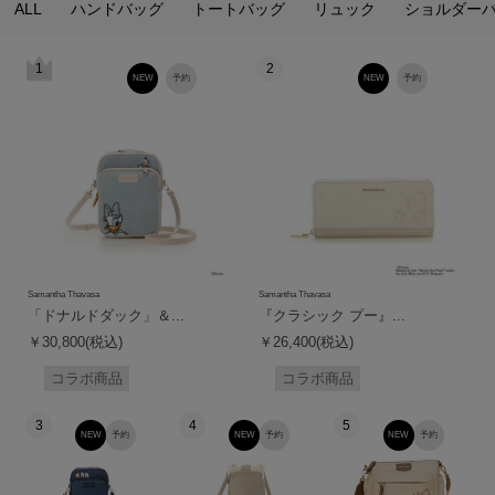
ALL
ハンドバッグ
トートバッグ
リュック
ショルダー
1
2
NEW
予約
NEW
予約
Samantha Thavasa
Samantha Thavasa
「ドナルドダック」＆...
『クラシック プー』...
￥30,800(税込)
￥26,400(税込)
コラボ商品
コラボ商品
3
4
5
NEW
予約
NEW
予約
NEW
予約