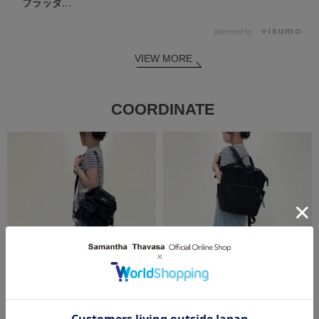
フラッタ...
powered by
VIEW MORE
COORDINATE