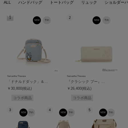
ALL
ハンドバッグ
トートバッグ
リュック
ショルダー
1
2
NEW
予約
NEW
予約
Samantha Thavasa
Samantha Thavasa
「ドナルドダック」＆...
『クラシック プー』...
￥30,800(税込)
￥26,400(税込)
コラボ商品
コラボ商品
3
4
5
NEW
予約
NEW
予約
NEW
予約