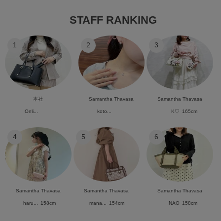
STAFF RANKING
1
2
3
本社
Samantha Thavasa
Samantha Thavasa
Onli...
koto...
K♡
165cm
4
5
6
Samantha Thavasa
Samantha Thavasa
Samantha Thavasa
haru...
158cm
mana...
154cm
NAO
158cm