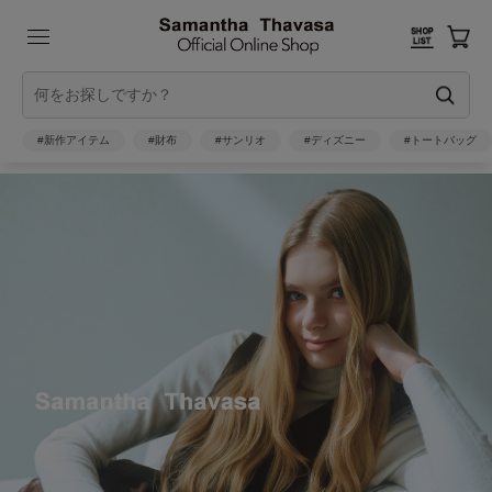
#新作アイテム
#財布
#サンリオ
#ディズニー
#トートバッグ