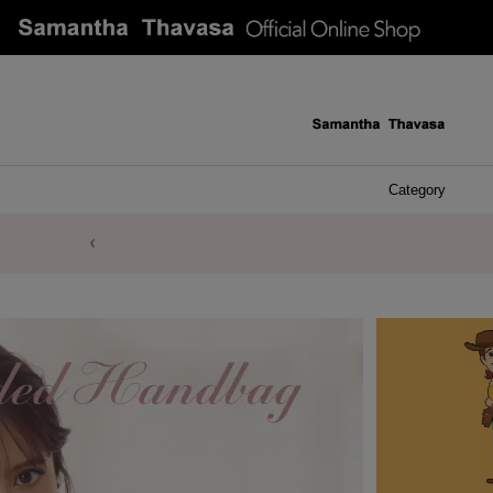
Category
ケース 
アク
イヤ
ア
バ
リ
ピ