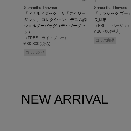
Samantha Thavasa
Samantha Thavasa
デイジー
「ドナルドダック」＆「デイジー
『クラシック プー
２WAYバッ
ダック」 コレクション デニム調
長財布
ック）
ショルダーバッグ（デイジーダッ
（FREE ベージュ）
￥26,400(税込)
ク）
（FREE ライトブルー）
コラボ商品
￥30,800(税込)
コラボ商品
NEW ARRIVAL