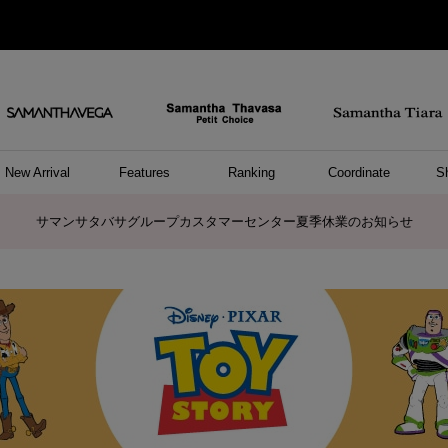
New Arrival
Features
Ranking
Coordinate
S
/ ポーチ
セサリー
ーカフ
パレル
ッグ
ング
アス
ハンドバッグ
ショルダーバッグ
リュック/バックパック
ウォレットショルダーバッグ
キャリーバッグ/スポーツバッグ
A4対応/通勤通学バッグ
バッグその他
ポーチ
キーケース
モバイルグッズ
ケース/ポーチその他
リング
ピアス
イヤーカフ
アンクレット
アクセサリーその他
トップス
ワンピース
ファッショングッズ
雑貨/インテリア
雑貨/インテリアその他
リング
ペアリング
ファッショングッズ
ブレスレット
ネックレス
イヤリング
財布/小物
チャーム
トップス
トート
ボスト
ボディ
ミニバ
パソコ
ケアア
長財布
コイン
カード
パスケ
フラグ
ファス
チャー
ネック
イヤリ
ブレス
時計
帽子
ストー
ネクタ
アンダ
ボトム
ジャケ
アパレ
ホビー
ポロシャ
プルオ
セーター
トップ
ピンキ
ネック
商品に関するお詫びとお知らせ