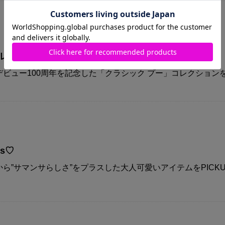
コレクション
ビュー100周年を記念した「クラシック プー」コレクション
ys♡
ら”サマンサらしさ”をプラスした大人可愛いアイテムをPICKU