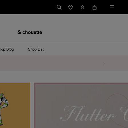
hop Blog
Shop List
バッグ
ンバッグ
バッグ/ウエストポーチ
ッグ
ンケース/パソコンバッグ
イテム
ケース/マルチケース
ケース/名刺入れ
ース
メントケース
ナートップチャーム
ムその他
レス
ング
レット/バングル
ル
イ
ーウェア/ソックス
ット/アウター
ルその他
/ステーショナリー
ツ(半袖)
ーバー
/ベスト
スその他
ーリング
レス
折財布/ミニ財布
財布/小物その他
バッグチャーム
レッグウェア
Tシャツ
傘
ファッショングッズその他
ポロシャツ(長袖)
パーカー
ワンピース
ペアネックレス