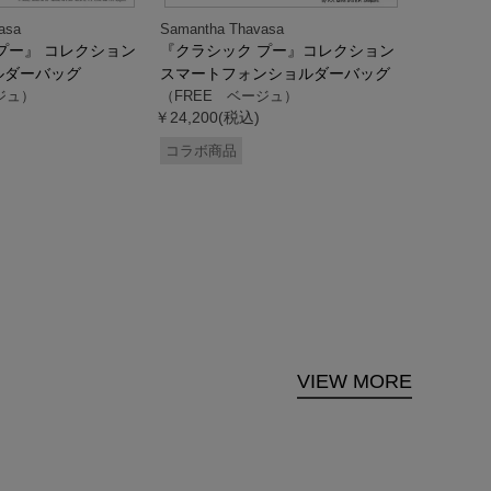
asa
Samantha Thavasa
Samantha
プー』 コレクション
『クラシック プー』コレクション
「ドナル
ルダーバッグ
スマートフォンショルダーバッグ
ダック」
ジュ）
（FREE ベージュ）
ス調ハン
￥24,200(税込)
ク）
（FREE
コラボ商品
￥33,000
コラボ商
VIEW MORE