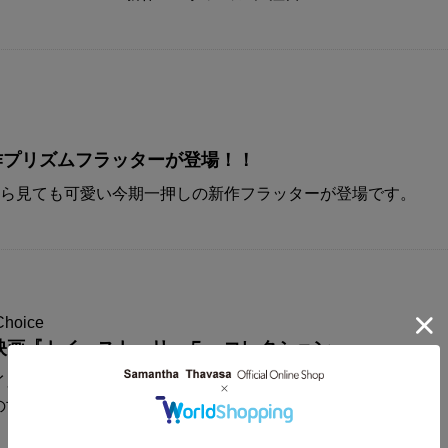
A新作プリズムフラッターが登場！！
から見ても可愛い今期一押しの新作フラッターが登場です。
Choice
映画『トイ・ストーリー５』コレクション
イスからディズニー&ピクサー映画
の世界観が楽しめるコレクションアイテムが登場！