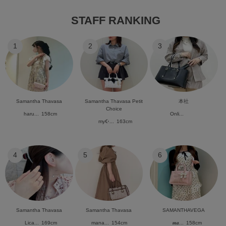
STAFF RANKING
1
2
3
Samantha Thavasa
Samantha Thavasa Petit
本社
Choice
haru...
158cm
Onli...
my☪︎...
163cm
4
5
6
Samantha Thavasa
Samantha Thavasa
SAMANTHAVEGA
Lica...
169cm
mana...
154cm
𝒎𝒂...
158cm