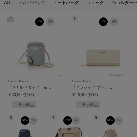
ALL
ハンドバッグ
トートバッグ
リュック
ショルダー
1
2
NEW
予約
NEW
予約
Samantha Thavasa
Samantha Thavasa
「ドナルドダック」＆...
『クラシック プー』...
￥30,800(税込)
￥26,400(税込)
コラボ商品
コラボ商品
3
4
5
NEW
予約
NEW
予約
NEW
予約