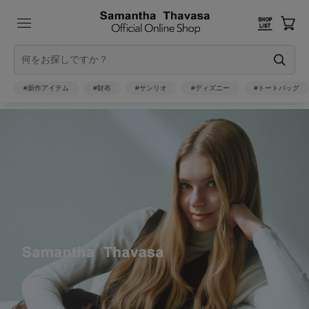
#新作アイテム
#財布
#サンリオ
#ディズニー
#トートバッグ