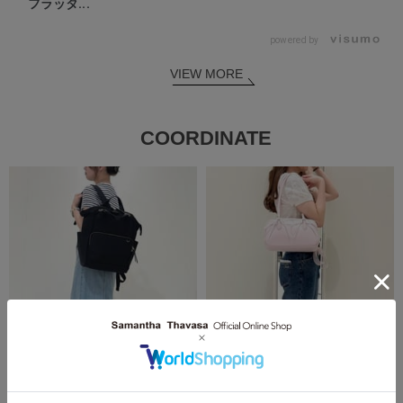
フラッタ...
powered by
VIEW MORE
COORDINATE