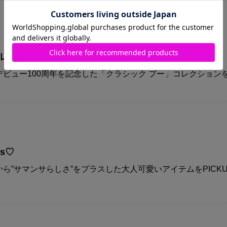
コレクション
ビュー100周年を記念した「クラシック プー」コレクション
ys♡
ら”サマンサらしさ”をプラスした大人可愛いアイテムをPICKU