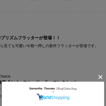
A新作プリズムフラッターが登場！！
から見ても可愛い今期一押しの新作フラッターが登場です。
Choice
映画『トイ・ストーリー５』コレクション
イスからディズニー&ピクサー映画
の世界観が楽しめるコレクションアイテムが登場！