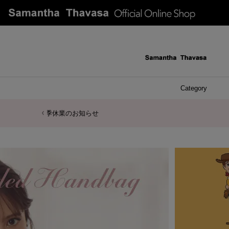
Category
ケース 
アク
イヤ
ア
バ
リ
ピ