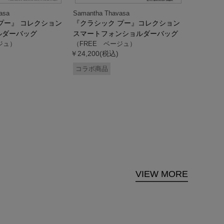
asa
Samantha Thavasa
Samantha
プー』 コレクション
『クラシック プー』コレクション
「ドナル
ルダーバッグ
スマートフォンショルダーバッグ
ダック」
ジュ）
（FREE ベージュ）
ス調ハン
￥24,200(税込)
ク）
（FREE
コラボ商品
￥33,000
コラボ商
VIEW MORE