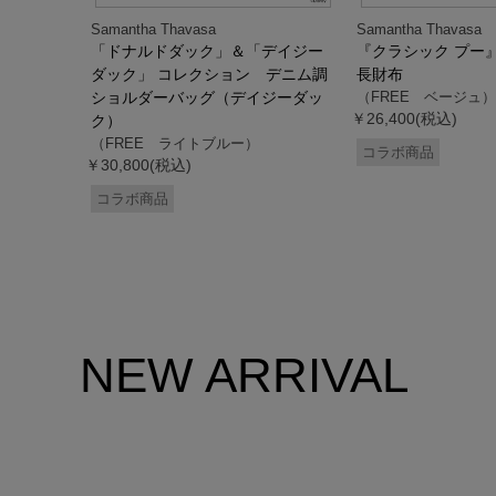
Samantha Thavasa
Samantha Thavasa
デイジー
「ドナルドダック」＆「デイジー
『クラシック プー
 ミニミニ
ダック」 コレクション デニム調
長財布
ドダッ
ショルダーバッグ（デイジーダッ
（FREE ベージュ）
￥26,400(税込)
ク）
（FREE ライトブルー）
コラボ商品
￥30,800(税込)
コラボ商品
NEW ARRIVAL