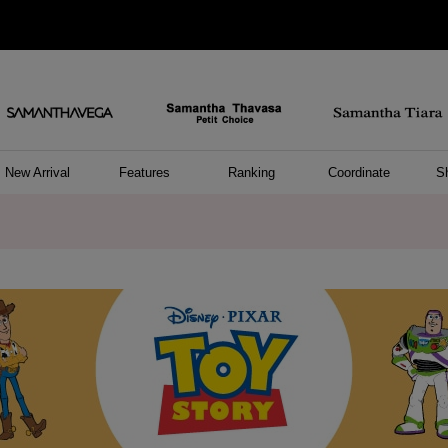
New Arrival
Features
Ranking
Coordinate
S
/ ポーチ
セサリー
ーカフ
パレル
ッグ
ング
アス
ハンドバッグ
ショルダーバッグ
リュック/バックパック
ウォレットショルダーバッグ
キャリーバッグ/スポーツバッグ
A4対応/通勤通学バッグ
バッグその他
ポーチ
キーケース
モバイルグッズ
ケース/ポーチその他
リング
ピアス
イヤーカフ
アンクレット
アクセサリーその他
トップス
ワンピース
ファッショングッズ
雑貨/インテリア
雑貨/インテリアその他
リング
ペアリング
ファッショングッズ
ブレスレット
ネックレス
イヤリング
財布/小物
チャーム
トップス
トート
ボスト
ボディ
ミニバ
パソコ
ケアア
長財布
コイン
カード
パスケ
フラグ
ファス
チャー
ネック
イヤリ
ブレス
時計
帽子
ストー
ネクタ
アンダ
ボトム
ジャケ
アパレ
ホビー
ポロシャ
プルオ
セーター
トップ
ピンキ
ネック
商品に関するお詫びとお知らせ