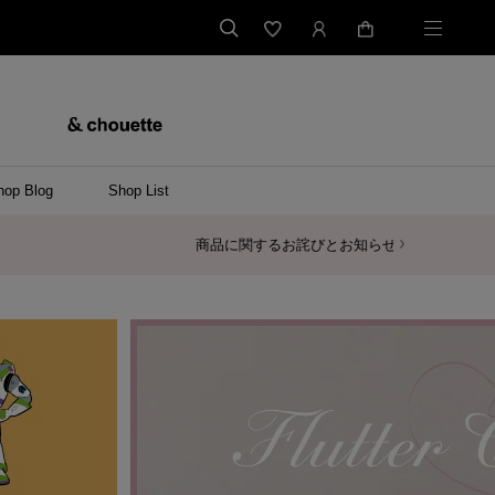
hop Blog
Shop List
バッグ
ンバッグ
バッグ/ウエストポーチ
ッグ
ンケース/パソコンバッグ
イテム
ケース/マルチケース
ケース/名刺入れ
ース
メントケース
ナートップチャーム
ムその他
レス
ング
レット/バングル
ル
イ
ーウェア/ソックス
ット/アウター
ルその他
/ステーショナリー
ツ(半袖)
ーバー
/ベスト
スその他
ーリング
レス
折財布/ミニ財布
財布/小物その他
バッグチャーム
レッグウェア
Tシャツ
傘
ファッショングッズその他
ポロシャツ(長袖)
パーカー
ワンピース
ペアネックレス