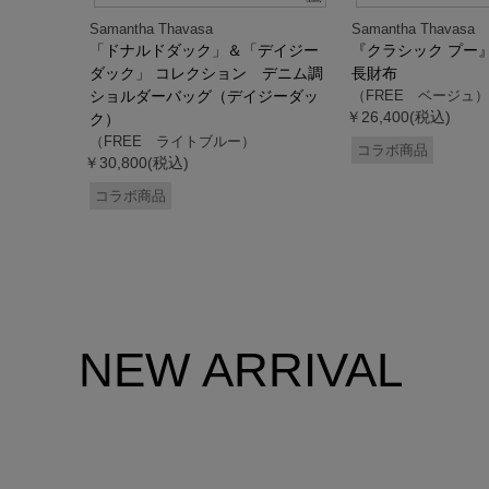
Samantha Thavasa
Samantha Thavasa
デイジー
「ドナルドダック」＆「デイジー
『クラシック プー
２WAYバッ
ダック」 コレクション デニム調
長財布
ック）
ショルダーバッグ（デイジーダッ
（FREE ベージュ）
￥26,400(税込)
ク）
（FREE ライトブルー）
コラボ商品
￥30,800(税込)
コラボ商品
NEW ARRIVAL