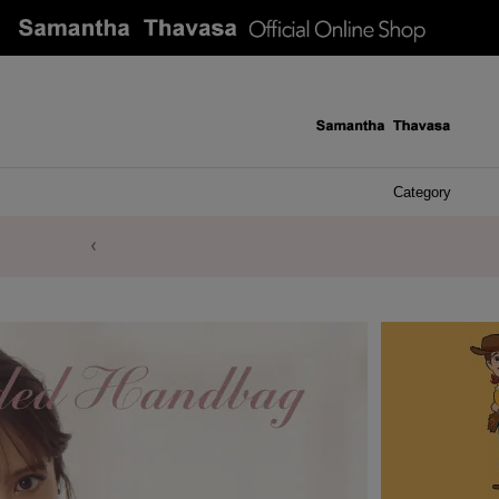
Category
ケース 
アク
イヤ
ア
バ
リ
ピ