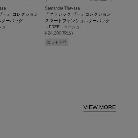
asa
Samantha Thavasa
Samantha
プー』 コレクション
『クラシック プー』コレクション
「ドナル
ルダーバッグ
スマートフォンショルダーバッグ
ダック」
ジュ）
（FREE ベージュ）
ス調ハン
￥24,200(税込)
ク）
（FREE
コラボ商品
￥33,000
コラボ商
VIEW MORE