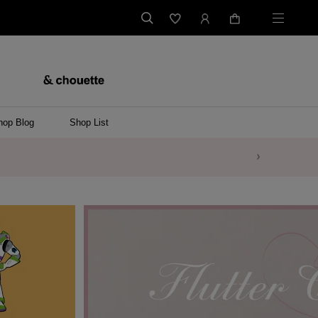
hop Blog
Shop List
バッグ
ンバッグ
バッグ/ウエストポーチ
ッグ
ンケース/パソコンバッグ
イテム
ケース/マルチケース
ケース/名刺入れ
ース
メントケース
ナートップチャーム
ムその他
レス
ング
レット/バングル
ル
イ
ーウェア/ソックス
ット/アウター
ルその他
/ステーショナリー
ツ(半袖)
ーバー
/ベスト
スその他
ーリング
レス
折財布/ミニ財布
財布/小物その他
バッグチャーム
レッグウェア
Tシャツ
傘
ファッショングッズその他
ポロシャツ(長袖)
パーカー
ワンピース
ペアネックレス