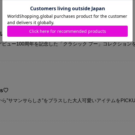
コレクション
ビュー100周年を記念した「クラシック プー」コレクション
ys♡
ら”サマンサらしさ”をプラスした大人可愛いアイテムをPICKU