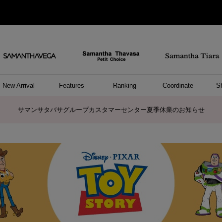
New Arrival
Features
Ranking
Coordinate
S
/ ポーチ
セサリー
ーカフ
パレル
ッグ
ング
アス
ハンドバッグ
ショルダーバッグ
リュック/バックパック
ウォレットショルダーバッグ
キャリーバッグ/スポーツバッグ
A4対応/通勤通学バッグ
バッグその他
ポーチ
キーケース
モバイルグッズ
ケース/ポーチその他
リング
ピアス
イヤーカフ
アンクレット
アクセサリーその他
トップス
ワンピース
ファッショングッズ
雑貨/インテリア
雑貨/インテリアその他
リング
ペアリング
ファッショングッズ
ブレスレット
ネックレス
イヤリング
財布/小物
チャーム
トップス
トート
ボスト
ボディ
ミニバ
パソコ
ケアア
長財布
コイン
カード
パスケ
フラグ
ファス
チャー
ネック
イヤリ
ブレス
時計
帽子
ストー
ネクタ
アンダ
ボトム
ジャケ
アパレ
ホビー
ポロシャ
プルオ
セーター
トップ
ピンキ
ネック
商品に関するお詫びとお知らせ