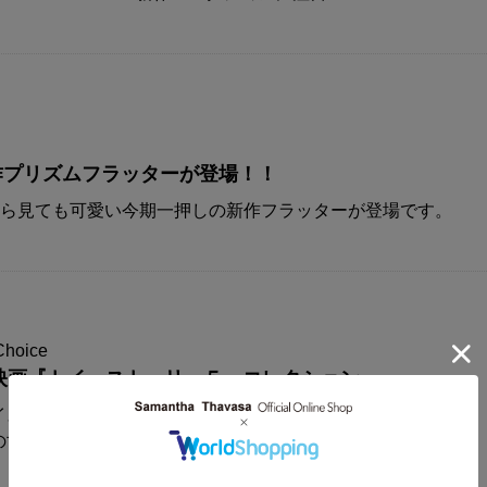
A新作プリズムフラッターが登場！！
から見ても可愛い今期一押しの新作フラッターが登場です。
Choice
映画『トイ・ストーリー５』コレクション
イスからディズニー&ピクサー映画
の世界観が楽しめるコレクションアイテムが登場！