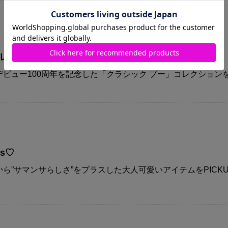
コレクション
ビュー100周年を記念した「クラシック プー」コレクション
ys♡
ら”サマンサらしさ”をプラスした大人可愛いアイテムをPICKU