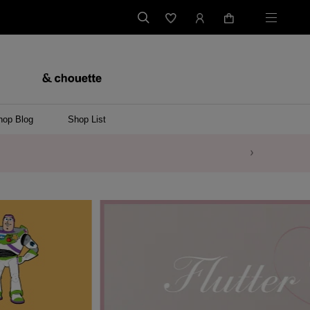
hop Blog
Shop List
バッグ
ンバッグ
バッグ/ウエストポーチ
ッグ
ンケース/パソコンバッグ
イテム
ケース/マルチケース
ケース/名刺入れ
ース
メントケース
ナートップチャーム
ムその他
レス
ング
レット/バングル
ル
イ
ーウェア/ソックス
ット/アウター
ルその他
/ステーショナリー
ツ(半袖)
ーバー
/ベスト
スその他
ーリング
レス
折財布/ミニ財布
財布/小物その他
バッグチャーム
レッグウェア
Tシャツ
傘
ファッショングッズその他
ポロシャツ(長袖)
パーカー
ワンピース
ペアネックレス