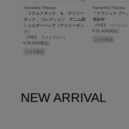
Samantha Thavasa
Samantha Thavasa
デイジー
「ドナルドダック」＆「デイジー
『クラシック プー
２WAYバッ
ダック」 コレクション デニム調
長財布
ック）
ショルダーバッグ（デイジーダッ
（FREE ベージュ）
￥26,400(税込)
ク）
（FREE ライトブルー）
コラボ商品
￥30,800(税込)
コラボ商品
NEW ARRIVAL