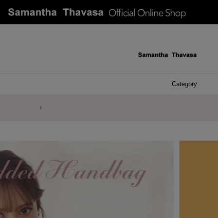
Category
ケース 
アク
イヤ
ア
バ
リ
ピ