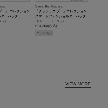
asa
Samantha Thavasa
Samantha
プー』 コレクション
『クラシック プー』コレクション
「ドナル
ルダーバッグ
スマートフォンショルダーバッグ
ダック」
ジュ）
（FREE ベージュ）
ス調ハン
￥24,200(税込)
ク）
（FREE
コラボ商品
￥33,000
コラボ商
VIEW MORE