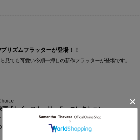
A新作プリズムフラッターが登場！！
から見ても可愛い今期一押しの新作フラッターが登場です。
Choice
映画『トイ・ストーリー５』コレクション
イスからディズニー&ピクサー映画
の世界観が楽しめるコレクションアイテムが登場！