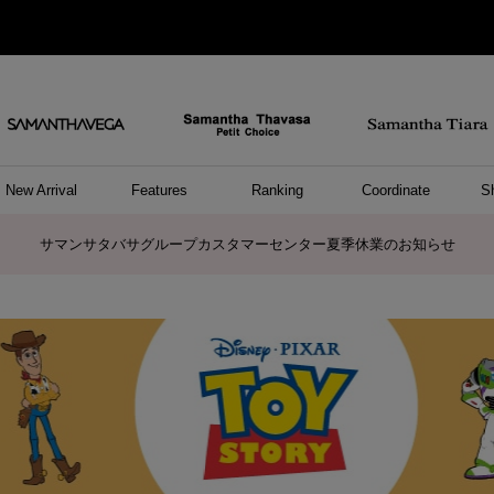
New Arrival
Features
Ranking
Coordinate
S
/ ポーチ
セサリー
ーカフ
パレル
ッグ
ング
アス
ハンドバッグ
ショルダーバッグ
リュック/バックパック
ウォレットショルダーバッグ
キャリーバッグ/スポーツバッグ
A4対応/通勤通学バッグ
バッグその他
ポーチ
キーケース
モバイルグッズ
ケース/ポーチその他
リング
ピアス
イヤーカフ
アンクレット
アクセサリーその他
トップス
ワンピース
ファッショングッズ
雑貨/インテリア
雑貨/インテリアその他
リング
ペアリング
ファッショングッズ
ブレスレット
ネックレス
イヤリング
財布/小物
チャーム
トップス
トート
ボスト
ボディ
ミニバ
パソコ
ケアア
長財布
コイン
カード
パスケ
フラグ
ファス
チャー
ネック
イヤリ
ブレス
時計
帽子
ストー
ネクタ
アンダ
ボトム
ジャケ
アパレ
ホビー
ポロシャ
プルオ
セーター
トップ
ピンキ
ネック
サマンサタバサグループカスタマーセンター夏季休業のお知らせ