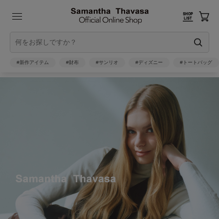
#新作アイテム
#財布
#サンリオ
#ディズニー
#トートバッグ