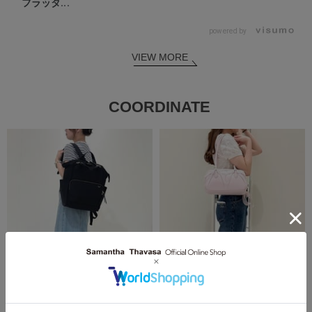
フラッタ...
powered by
VIEW MORE
COORDINATE