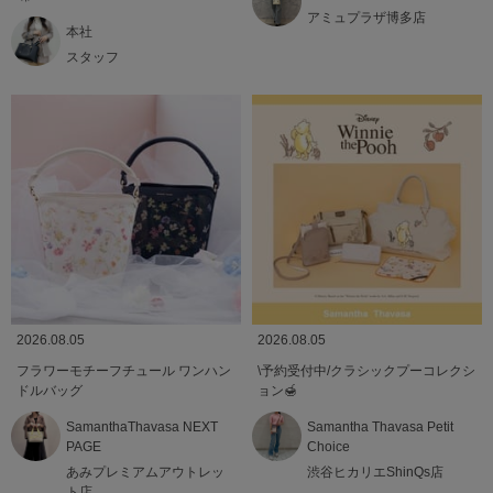
アミュプラザ博多店
本社
スタッフ
2026.08.05
2026.08.05
フラワーモチーフチュール ワンハン
\予約受付中/クラシックプーコレクシ
ドルバッグ
ョン🍯
SamanthaThavasa NEXT
Samantha Thavasa Petit
PAGE
Choice
あみプレミアムアウトレッ
渋谷ヒカリエShinQs店
ト店