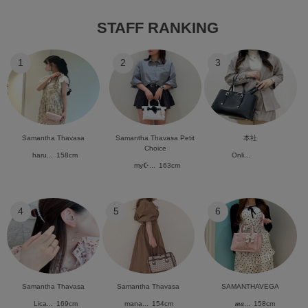
STAFF RANKING
1
2
3
Samantha Thavasa
Samantha Thavasa Petit
本社
Choice
haru...
158cm
Onli...
my☪︎...
163cm
4
5
6
Samantha Thavasa
Samantha Thavasa
SAMANTHAVEGA
Lica...
169cm
mana...
154cm
𝒎𝒂...
158cm