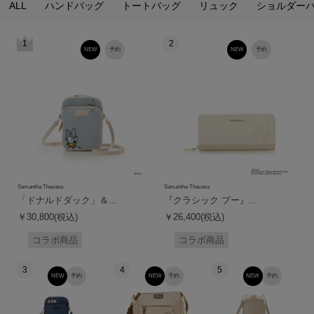
ALL
ハンドバッグ
トートバッグ
リュック
ショルダー
1
2
NEW
予約
NEW
予約
Samantha Thavasa
Samantha Thavasa
「ドナルドダック」＆...
『クラシック プー』...
￥30,800(税込)
￥26,400(税込)
コラボ商品
コラボ商品
3
4
5
NEW
予約
NEW
予約
NEW
予約