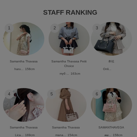
STAFF RANKING
1
2
3
Samantha Thavasa
Samantha Thavasa Petit
本社
Choice
haru...
158cm
Onli...
my☪︎...
163cm
4
5
6
Samantha Thavasa
Samantha Thavasa
SAMANTHAVEGA
Lica...
169cm
mana...
154cm
𝒎𝒂...
158cm