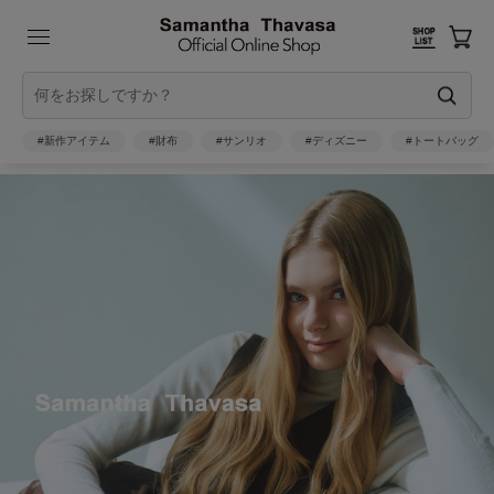
#新作アイテム
#財布
#サンリオ
#ディズニー
#トートバッグ