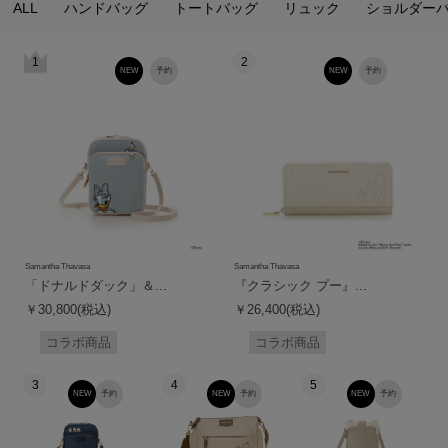
ALL
ハンドバッグ
トートバッグ
リュック
ショルダー
1
2
NEW
予約
NEW
予約
Samantha Thavasa
Samantha Thavasa
「ドナルドダック」＆...
『クラシック プー』...
￥30,800(税込)
￥26,400(税込)
コラボ商品
コラボ商品
3
4
5
NEW
予約
NEW
予約
NEW
予約