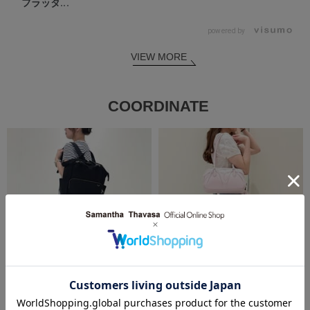
フラッタ...
powered by
VIEW MORE
COORDINATE