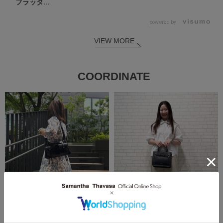
フラッタ...
powered by
VIEW MORE
COORDINATE