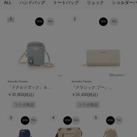
ALL
ハンドバッグ
トートバッグ
リュック
ショルダー
1
2
NEW
予約
NEW
予約
Samantha Thavasa
Samantha Thavasa
「ドナルドダック」＆...
『クラシック プー』...
￥30,800(税込)
￥26,400(税込)
コラボ商品
コラボ商品
3
4
5
NEW
予約
NEW
予約
NEW
予約