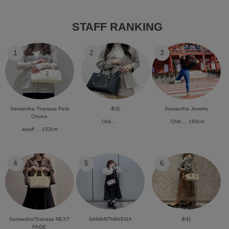
STAFF RANKING
1
2
3
Samantha Thavasa Petit
本社
Samantha Jewelry
Choice
Onli...
Chih...
160cm
ayaᕷ...
153cm
4
5
6
SamanthaThavasa NEXT
SAMANTHAVEGA
本社
PAGE