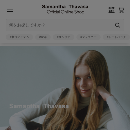
#新作アイテム
#財布
#サンリオ
#ディズニー
#トートバッグ