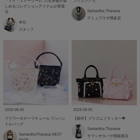
『トイ・ストーリー5』の世界観が楽
ンリュック🫧
しめるコレクションアイテムが登場
Samantha Thavasa
🚀
アミュプラザ博多店
本社
スタッフ
2026.08.05
2026.08.05
フラワーモチーフチュール ワンハン
【新作】プリズムフラッター💖
ドルバッグ
Samantha Thavasa
SamanthaThavasa NEXT
サマンサタバサ西銀座店
PAGE