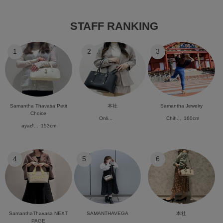
STAFF RANKING
1
2
3
Samantha Thavasa Petit
本社
Samantha Jewelry
Choice
Onli...
Chih...
160cm
ayaᕷ...
153cm
4
5
6
SamanthaThavasa NEXT
SAMANTHAVEGA
本社
PAGE