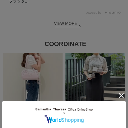
フラッタ...
powered by
VIEW MORE
COORDINATE