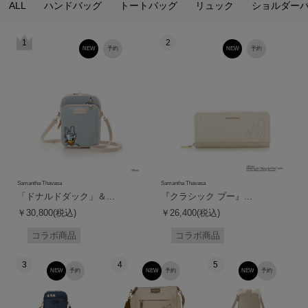
ALL
ハンドバッグ
トートバッグ
リュック
ショルダー
1
2
NEW
予約
NEW
予約
Samantha Thavasa
Samantha Thavasa
「ドナルドダック」＆...
『クラシック プー』...
￥30,800(税込)
￥26,400(税込)
コラボ商品
コラボ商品
3
4
5
NEW
予約
NEW
予約
NEW
予約