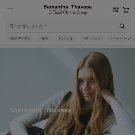
#新作アイテム
#財布
#サンリオ
#ディズニー
#トートバッグ