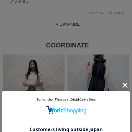
フラッタ...
powered by
VIEW MORE
COORDINATE