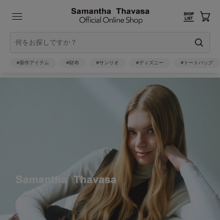
#新作アイテム
#財布
#サンリオ
#ディズニー
#トートバッグ