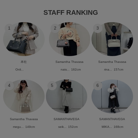
STAFF RANKING
1
2
3
本社
Samantha Thavasa
Samantha Thavasa
Onli...
nats...
162cm
rina...
157cm
4
5
6
Samantha Thavasa
SAMANTHAVEGA
SAMANTHAVEGA
megu...
149cm
seik...
152cm
MIKA...
168cm