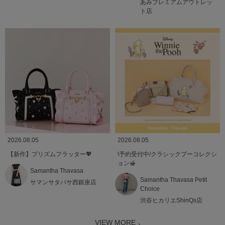
あみプレミアムアウトレッ
ト店
2026.08.05
2026.08.05
【新作】プリズムフラッター💖
\予約受付中/クラシックプーコレクシ
ョン🍯
Samantha Thavasa
Samantha Thavasa Petit
サマンサタバサ西銀座店
Choice
渋谷ヒカリエShinQs店
VIEW MORE