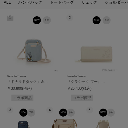
ALL
ハンドバッグ
トートバッグ
リュック
ショルダー
1
2
NEW
予約
NEW
予約
Samantha Thavasa
Samantha Thavasa
「ドナルドダック」＆...
『クラシック プー』...
￥30,800(税込)
￥26,400(税込)
コラボ商品
コラボ商品
3
4
5
NEW
予約
NEW
予約
NEW
予約