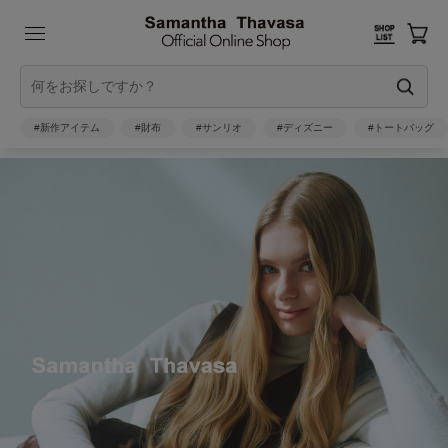
#新作アイテム
#財布
#サンリオ
#ディズニー
#トートバッグ