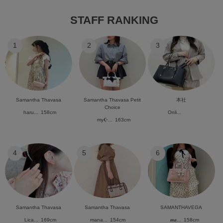
STAFF RANKING
1
2
3
Samantha Thavasa
Samantha Thavasa Petit
本社
Choice
haru...
158cm
Onli...
my☪︎...
163cm
4
5
6
Samantha Thavasa
Samantha Thavasa
SAMANTHAVEGA
Lica...
169cm
mana...
154cm
𝒎𝒂...
158cm