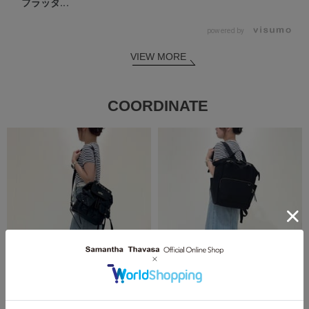
フラッタ...
powered by
VIEW MORE
COORDINATE