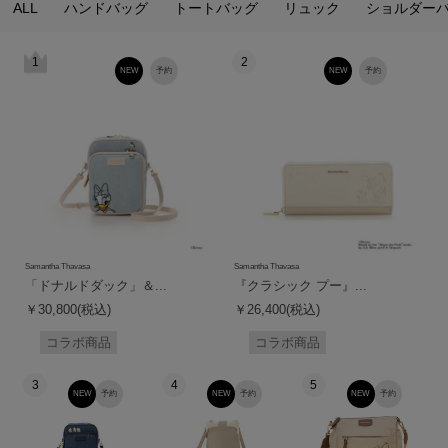
ALL
ハンドバッグ
トートバッグ
リュック
ショルダー
1
2
NEW
予約
NEW
予約
Samantha Thavasa
Samantha Thavasa
「ドナルドダック」＆...
『クラシック プー』...
￥30,800(税込)
￥26,400(税込)
コラボ商品
コラボ商品
3
4
5
NEW
予約
NEW
予約
NEW
予約