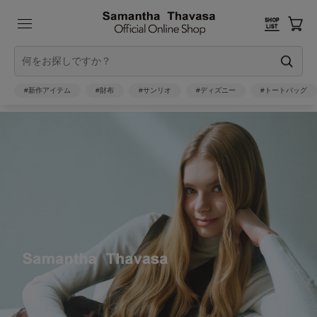
#新作アイテム
#財布
#サンリオ
#ディズニー
#トートバッグ