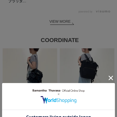
フラッタ...
powered by
VIEW MORE
COORDINATE