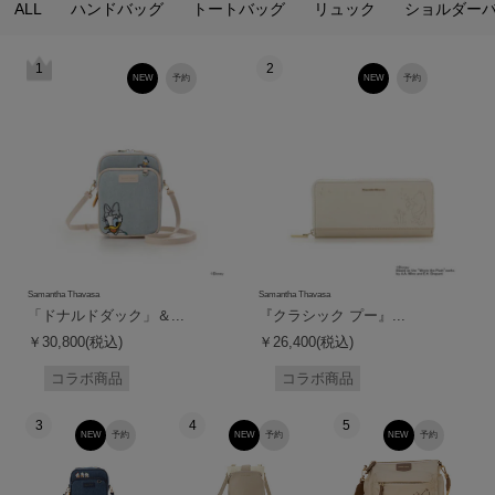
ALL
ハンドバッグ
トートバッグ
リュック
ショルダー
1
2
NEW
予約
NEW
予約
Samantha Thavasa
Samantha Thavasa
「ドナルドダック」＆...
『クラシック プー』...
￥30,800(税込)
￥26,400(税込)
コラボ商品
コラボ商品
3
4
5
NEW
予約
NEW
予約
NEW
予約