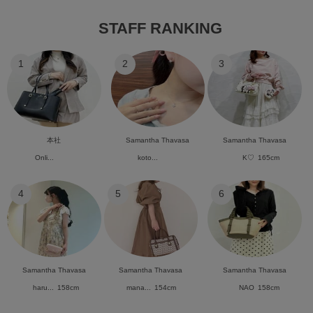
STAFF RANKING
1
2
3
本社
Samantha Thavasa
Samantha Thavasa
Onli...
koto...
K♡
165cm
4
5
6
Samantha Thavasa
Samantha Thavasa
Samantha Thavasa
haru...
158cm
mana...
154cm
NAO
158cm