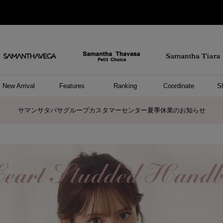
New Arrival
Features
Ranking
Coordinate
S
/ ポーチ
セサリー
ーカフ
パレル
ッグ
ング
アス
ハンドバッグ
ショルダーバッグ
リュック/バックパック
ウォレットショルダーバッグ
キャリーバッグ/スポーツバッグ
A4対応/通勤通学バッグ
バッグその他
ポーチ
キーケース
モバイルグッズ
ケース/ポーチその他
リング
ピアス
イヤーカフ
アンクレット
アクセサリーその他
トップス
ワンピース
ファッショングッズ
雑貨/インテリア
雑貨/インテリアその他
リング
ペアリング
ファッショングッズ
ブレスレット
ネックレス
イヤリング
財布/小物
チャーム
トップス
トート
ボスト
ボディ
ミニバ
パソコ
ケアア
長財布
コイン
カード
パスケ
フラグ
ファス
チャー
ネック
イヤリ
ブレス
時計
帽子
ストー
ネクタ
アンダ
ボトム
ジャケ
アパレ
ホビー
ポロシャ
プルオ
セーター
トップ
ピンキ
ネック
商品に関するお詫びとお知らせ