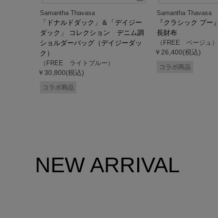
Samantha Thavasa
Samantha Thavasa
デイジー
「ドナルドダック」＆「デイジー
『クラシック プー
 ミニミニ
ダック」 コレクション デニム調
長財布
ドダッ
ショルダーバッグ（デイジーダッ
（FREE ベージュ）
￥26,400(税込)
ク）
（FREE ライトブルー）
コラボ商品
￥30,800(税込)
コラボ商品
NEW ARRIVAL