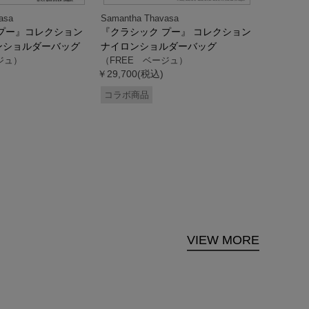
asa
Samantha Thavasa
Samantha
プー』コレクション
『クラシック プー』 コレクション
「ドナル
ンショルダーバッグ
ナイロンショルダーバッグ
ダック」
ジュ）
（FREE ベージュ）
ス調ハン
￥29,700(税込)
ク）
（FREE
コラボ商品
￥33,000
コラボ商
VIEW MORE