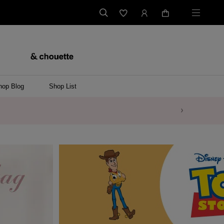
hop Blog
Shop List
バッグ
ンバッグ
バッグ/ウエストポーチ
ッグ
ンケース/パソコンバッグ
イテム
ケース/マルチケース
ケース/名刺入れ
ース
メントケース
ナートップチャーム
ムその他
レス
ング
レット/バングル
ル
イ
ーウェア/ソックス
ット/アウター
ルその他
/ステーショナリー
ツ(半袖)
ーバー
/ベスト
スその他
ーリング
レス
折財布/ミニ財布
財布/小物その他
バッグチャーム
レッグウェア
Tシャツ
傘
ファッショングッズその他
ポロシャツ(長袖)
パーカー
ワンピース
ペアネックレス