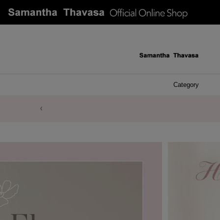
Category
ケース 
アク
イヤ
ア
バ
リ
ピ