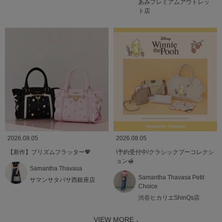
あみプレミアムアウトレッ
ト店
2026.08.05
2026.08.05
【新作】プリズムフラッター💖
\予約受付中/クラシックプーコレクシ
ョン🍯
Samantha Thavasa
Samantha Thavasa Petit
サマンサタバサ西銀座店
Choice
渋谷ヒカリエShinQs店
VIEW MORE