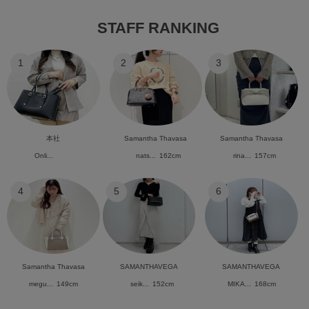
STAFF RANKING
1
2
3
本社
Samantha Thavasa
Samantha Thavasa
Onli...
nats...
162cm
rina...
157cm
4
5
6
Samantha Thavasa
SAMANTHAVEGA
SAMANTHAVEGA
megu...
149cm
seik...
152cm
MIKA...
168cm