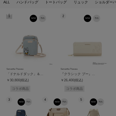
ALL
ハンドバッグ
トートバッグ
リュック
ショルダー
1
2
NEW
予約
NEW
予約
Samantha Thavasa
Samantha Thavasa
「ドナルドダック」＆...
『クラシック プー』...
￥30,800(税込)
￥26,400(税込)
コラボ商品
コラボ商品
3
4
5
NEW
予約
NEW
予約
NEW
予約