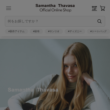
#新作アイテム
#財布
#サンリオ
#ディズニー
#トートバッグ