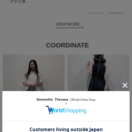
フラッタ...
powered by
VIEW MORE
COORDINATE