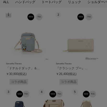
ALL
ハンドバッグ
トートバッグ
リュック
ショルダー
1
2
NEW
予約
NEW
予約
Samantha Thavasa
Samantha Thavasa
「ドナルドダック」＆...
『クラシック プー』...
￥30,800(税込)
￥26,400(税込)
コラボ商品
コラボ商品
3
4
5
NEW
予約
NEW
予約
NEW
予約