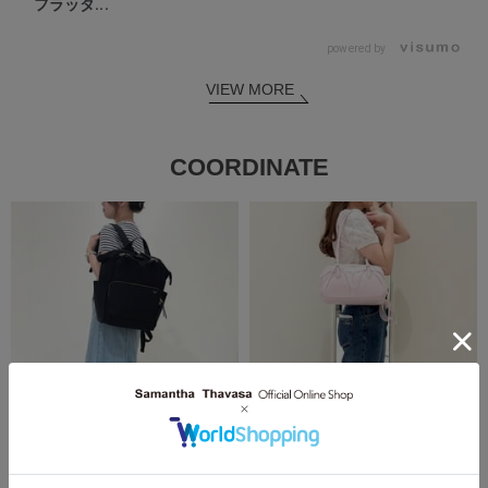
フラッタ...
powered by
VIEW MORE
COORDINATE