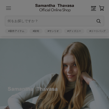
#新作アイテム
#財布
#サンリオ
#ディズニー
#トートバッグ