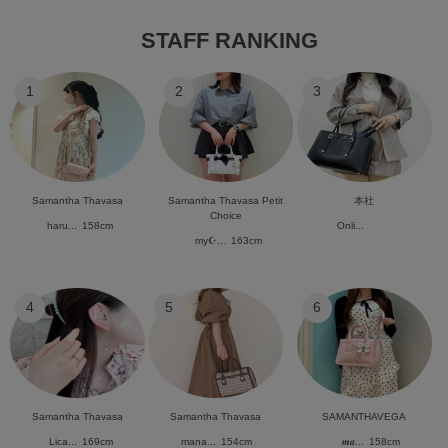
STAFF RANKING
1
2
3
Samantha Thavasa
Samantha Thavasa Petit
本社
Choice
haru...
158cm
Onli...
my☪︎...
163cm
4
5
6
Samantha Thavasa
Samantha Thavasa
SAMANTHAVEGA
Lica...
169cm
mana...
154cm
𝒎𝒂...
158cm