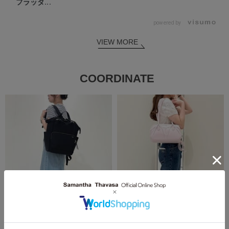
フラッタ...
powered by
VIEW MORE
COORDINATE