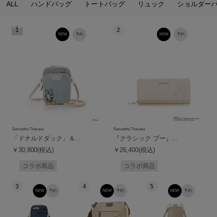
ALL
ハンドバッグ
トートバッグ
リュック
ショルダー
1
2
NEW
予約
NEW
予約
Samantha Thavasa
Samantha Thavasa
「ドナルドダック」＆...
『クラシック プー』...
￥30,800(税込)
￥26,400(税込)
コラボ商品
コラボ商品
3
4
5
NEW
予約
NEW
予約
NEW
予約