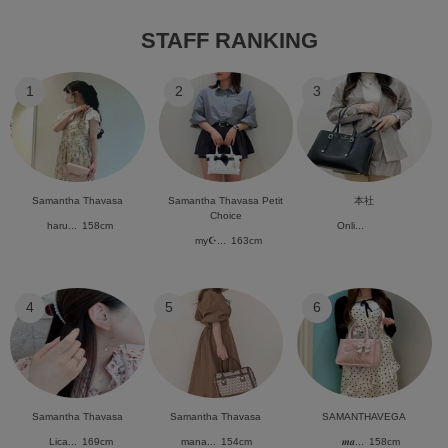
STAFF RANKING
1
2
3
Samantha Thavasa
Samantha Thavasa Petit
本社
Choice
haru...
158cm
Onli...
my☪︎...
163cm
4
5
6
Samantha Thavasa
Samantha Thavasa
SAMANTHAVEGA
Lica...
169cm
mana...
154cm
𝒎𝒂...
158cm