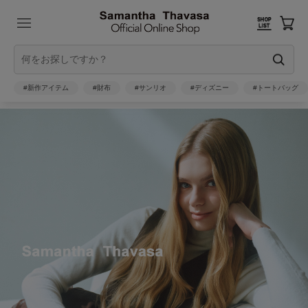
#新作アイテム
#財布
#サンリオ
#ディズニー
#トートバッグ